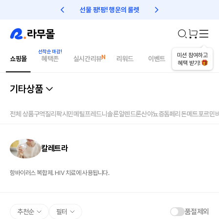
선물 팡!팡! 행운의 룰렛
친구초대 1만원 리워드!
미션 참여하고
쇼핑몰
혜택존
실시간리뷰
리워드
이벤트
건강매거진
혜택 받기!
기타상품
전체 상품
구역질
리팍시민
메틸프레드니솔론
알렌드론산
야뇨증
돔페리돈
메트포르민
칼레트라
항바이러스 복합제. HIV 치료에 사용됩니다.
품절제외
추천순
필터