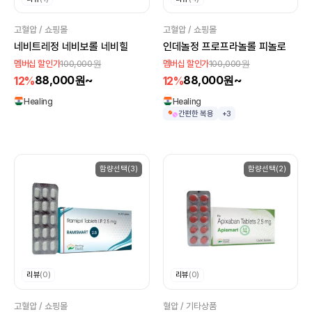
고혈압 / 쇼핑몰
고혈압 / 쇼핑몰
네비트레정 네비보롤 네비힐
인데놀정 프로프라놀롤 피놀로
100,000원
100,000원
멤버십 할인가
멤버십 할인가
88,000원~
88,000원~
12%
12%
Healing
Healing
간편한 복용
+3
함량선택(3)
함량선택(2)
리뷰
(0)
리뷰
(0)
고혈압 / 쇼핑몰
혈압 / 기타상품