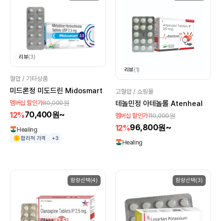
리뷰
(3)
리뷰
(1)
혈압 / 기타상품
미드론정 미도드린 Midosmart
고혈압 / 쇼핑몰
80,000원
멤버십 할인가
테놀민정 아테놀롤 Atenheal
70,400원~
12%
110,000원
멤버십 할인가
96,800원~
12%
Healing
합리적 가격
+3
Healing
함량선택(4)
함량선택(3)