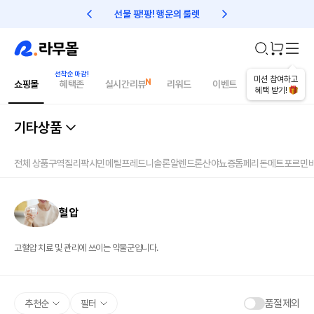
선물 팡!팡! 행운의 룰렛
친구초대 1만원 리워드!
미션 참여하고
쇼핑몰
혜택존
실시간리뷰
리워드
이벤트
건강매거진
혜택 받기!
기타상품
전체 상품
구역질
리팍시민
메틸프레드니솔론
알렌드론산
야뇨증
돔페리돈
메트포르민
혈압
고혈압 치료 및 관리에 쓰이는 약물군입니다.
품절제외
추천순
필터