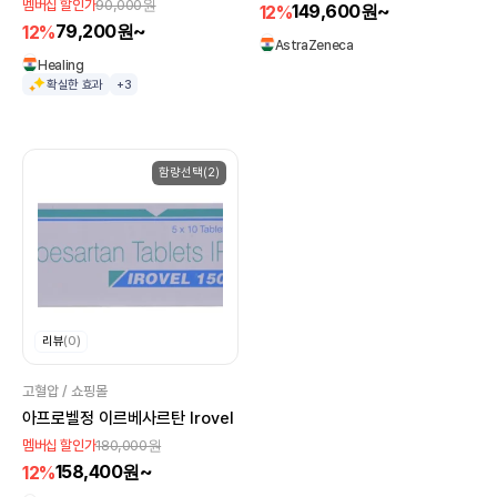
90,000원
멤버십 할인가
149,600원~
12%
79,200원~
12%
AstraZeneca
Healing
확실한 효과
+3
함량선택(2)
리뷰
(0)
고혈압 / 쇼핑몰
아프로벨정 이르베사르탄 Irovel
180,000원
멤버십 할인가
158,400원~
12%