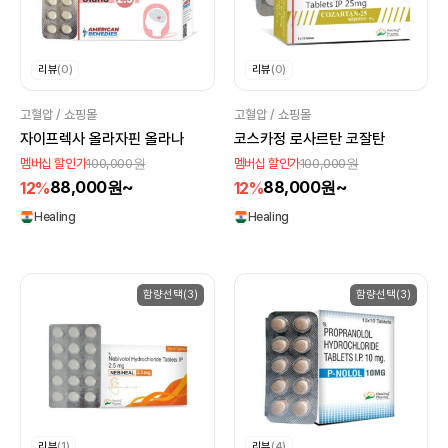
리뷰
(0)
리뷰
(0)
고혈압 / 쇼핑몰
고혈압 / 쇼핑몰
자이프렉사 올라자핀 올라나
코스카정 로사르탄 코잘탄
100,000원
100,000원
멤버십 할인가
멤버십 할인가
88,000원~
88,000원~
12%
12%
Healing
Healing
함량선택(3)
함량선택(3)
리뷰
(1)
리뷰
(4)