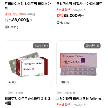
트리테이스정 라미프릴 라미스마
엘리퀴스정 아픽사반 아피스마트
트
100,000원
멤버십 할인가
100,000원
멤버십 할인가
88,000원~
12%
88,000원~
12%
Healing
Healing
함량선택(4)
함량선택(2)
리뷰
(4)
리뷰
(0)
고혈압 / 쇼핑몰
혈압 / 기타상품
리피토정 아토르바스타틴 피티데
브릴린타정 티카그렐러 Brilnta
이톨
170,000원
멤버십 할인가