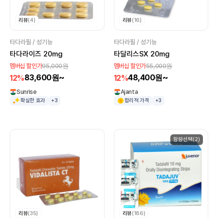
리뷰
(4)
리뷰
(16)
타다라필 / 성기능
타다라필 / 성기능
타다라이즈 20mg
타달리스SX 20mg
95,000원
55,000원
멤버십 할인가
멤버십 할인가
83,600원~
48,400원~
12%
12%
Sunrise
Ajanta
확실한 효과
+3
합리적 가격
+3
함량선택(2)
리뷰
(35)
리뷰
(186)