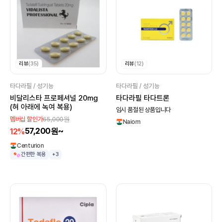
리뷰
(35)
리뷰
(12)
타다라필 / 성기능
타다라필 / 성기능
비달리스타 프로페셔널 20mg
타다라필 타다트론
(혀 아래에 녹여 복용)
임시 품절된 상품입니다
65,000원
멤버십 할인가
Naiom
57,200원~
12%
Centurion
간편한 복용
+3