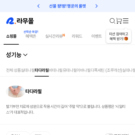
선물 팡!팡! 행운의 룰렛
친구초대 1만원 리워드!
미션 참여하고
쇼핑몰
혜택존
실시간리뷰
리워드
이벤트
건강매거진
혜택 받기!
성기능
전체 상품
실데나필
타다라필
바데나필
유데나필
아바나필
다폭세틴 (조루개선)
실데나
타다라필
발기부전 치료제 성분으로 작용 시간이 길어 ‘주말 약’으로 불립니다. 상품명은 ‘시알리
스’가 대표적입니다.