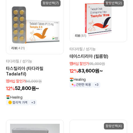
함량선택(7)
함량선택(2)
리뷰
(81)
리뷰
(421)
타다라필 / 성기능
테이스티리아 (필름형)
타다라필 / 성기능
95,000원
멤버십 할인가
타스틸리아 (타다라필
83,600원~
12%
Tadalafil)
Healing
60,000원
멤버십 할인가
간편한 복용
+3
52,800원~
12%
Healing
합리적 가격
+3
함량선택(4)