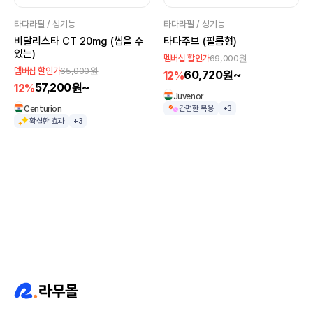
타다라필 / 성기능
타다라필 / 성기능
비달리스타 CT 20mg (씹을 수
타다주브 (필름형)
있는)
69,000원
멤버십 할인가
65,000원
멤버십 할인가
60,720원~
12%
57,200원~
12%
Juvenor
Centurion
간편한 복용
+3
확실한 효과
+3