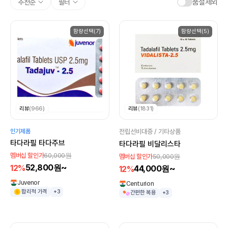
품절제외
추천순
필터
함량선택(7)
함량선택(5)
리뷰
(966)
리뷰
(1831)
인기제품
전립선비대증 / 기타상품
타다라필 타다주브
타다라필 비달리스타
60,000원
멤버십 할인가
50,000원
멤버십 할인가
52,800원~
12%
44,000원~
12%
Juvenor
Centurion
합리적 가격
+3
간편한 복용
+3