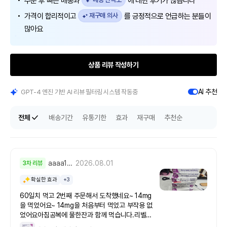
주문 후 빠른 배송과
에 대한 후기가 많습니다
가격이 합리적이고
재구매 의사
를 긍정적으로 언급하는 분들이
많아요
상품 리뷰 작성하기
AI 추천
GPT-4 엔진 기반 AI 리뷰 필터링 시스템 작동중
전체
배송기간
유통기한
효과
재구매
추천순
aaaa1***
2026.08.01
3차 리뷰
확실한 효과
+3
60일치 먹고 2번째 주문해서 도착했네요~ 14mg
을 먹었어요~ 14mg을 처음부터 먹었고 부작용 없
었어요아침공복에 물한잔과 함께 먹습니다.리벨서
스는 건강하게 살을 빼주는 약이네요.우선 인스턴