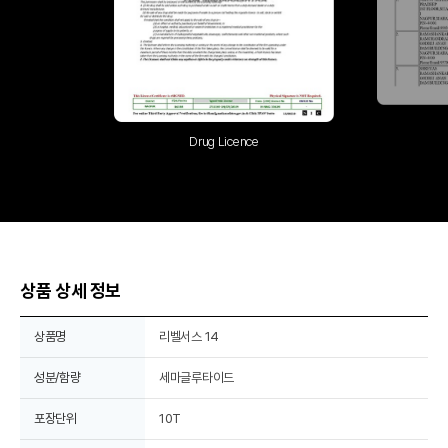
Drug Licence
상품 상세 정보
상품명
리벨서스 14
성분/함량
세마글루타이드
포장단위
10T