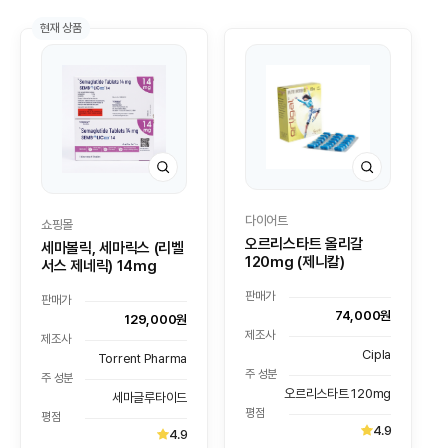
현재 상품
다이어트
쇼핑몰
오르리스타트 올리갈
세마볼릭, 세마릭스 (리벨
120mg (제니칼)
서스 제네릭) 14mg
판매가
판매가
74,000원
129,000원
제조사
제조사
Cipla
Torrent Pharma
주 성분
주 성분
오르리스타트 120mg
세마글루타이드
평점
평점
4.9
4.9