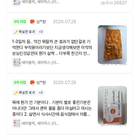
세마볼릭, 세마릭스 (리벨서스 제네릭) 14mg
0
26827
트식품이 안땡기구요. 그냥 밥이나 면도 하루 반공
기정도밖에 안들어갑니다. 한끼에 그이상먹으면
바로 배변을 보게 되네요~피자,냉동식품,햄버거,
성*환
2026.07.28
치킨,떡볶이,라면,과자등등 이런것들이 전혀 먹고
3차 리뷰
싶은 생각이 들지도 않을뿐더러 체력도 너무 좋습
확실한 효과
+3
니다.기운딸리거나 어지럽거나 힘들거나 그래서
다이어트 너무 힘들다가 아니구요.. 너무 건강하게
1-3일차 음.. 약간 뭐랄까 큰 효과가 없던걸로 기
살이 빠지고 몸매선도 이쁘게 빠지는 중이네요~운
억한다 부작용이라기보단 지금생각해보면 이약의
동안해요. 운동하는거 좋아하지않아서 그냥 숨쉬
성능인것같은데 뭔가 살짝 .. 더부룩 한건지 안한
기 운동합니다.요새 남편과 수영은 다니고 있습니
건지 애매한..? 약간의 헛트름? 위고비에도 있는
세마볼릭, 세마릭스 (리벨서스 제네릭) 7mg
다. 아침에 50분씩 수영을 배우고있어요65kg대
0
41305
것이니 .. 약성분같으니 당연한가 ​5-7일차 이때까
에서 지금 57kg네요. 2개월만에 8kg 빠졌네요~
지만 해도 크게 작용을 느끼지 못했던걸로 기억한
원래 제 몸무게가 53kg정도에서 왔다갔다했는
다 . 다만 부작용은 확실히 뭔가 살짝 더부룩한건
데.. 몇년사이 과자와 야식 그리고 나이살로 인해
성*환
2026.07.28
있었다 이런 더부룩함으로 식욕이 떨어지나 ?? 이
3차 리뷰
살이 계속 찌는중이어서 더이상 방치하면 안되겠
생각을 했지만 식욕을 떨어뜨리지는 않을것같다 (
다 마지막으로 해보자 싶어서 해봤는데. 효과는 놀
확실한 효과
+3
애초애 식욕이 크지않는 여성분이라면 이걸로 유
랍네요~~3개월차 이제 시작입니다. 3개월째 다
지가능할수도있다정도? 이지만.. 내가 여성의 식
목에 뭔가 낀 기분이다 . 기분이 별로 좋은기분은
먹으면 53kg는 되지 않을까 하는 기대를 하고 있
욕을 과소평가하는것같아서 장담은 못하겠다
아니다만 그래서 괜히 물을 좀더 마실려고 마시는
습니다.사실 체지방이 빠지니 몸이 날씬해져서 몸
7mg는 확실할것같긴함 )​7-12일차 이때 부터 확
중이다 ​2. 살면서 식사시간에 음식점에서 아플때
무게보다 훨씬 더 빠진듯한 슬림한 느낌이 듭니다.
실하게 약효가 나왔음 확실하게 식욕이 떨어지고 ,
빼고 남겨본적이 없는데 좀 과하게 먹는다 싶으면
당뇨병치료제로 쓰인다고도 하던데. 이 약 개발하
세마볼릭, 세마릭스 (리벨서스 제네릭) 3mg
특히 밥을 먹고나면 되게 오래갔던걸로 기억함 다
0
24265
확실히 젓가락을 내려놓게 된다 이 약을 시작하게
신분 상드려야합니다. ㅎㅎㅎ효과를 보자하면 세
만 아직 약효가 낮아서 조금만 더 높이면 실질적인
된 계기도 안먹을때는 안먹다가 한번 먹을때 폭식
마글루타이드(Semaglutide)는 제2형 당뇨병 치
다이어트 식사량을 할수가 있다고 느낌 ​과한 비만
을 하게되어서 그걸 좀 고치면서 체지방을 빼고 싶