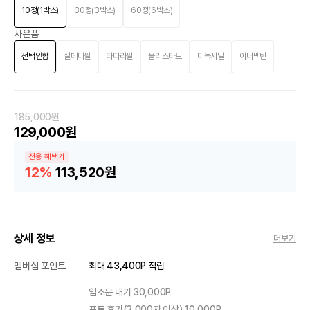
10정(1박스)
30정(3박스)
60정(6박스)
사은품
선택안함
실데나필
타다라필
올리스타트
미녹시딜
이버멕틴
185,000원
129,000원
전용 혜택가
12%
113,520원
상세 정보
더보기
멤버십 포인트
최대 43,400P 적립
입소문 내기 30,000P
포토 후기(3,000자 이상) 10,000P