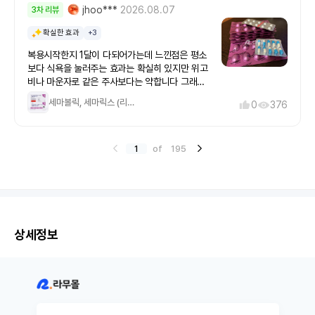
료와 체중 감소를 개선하는 GLP-1 수용체 작용제
이 아닌분들 키가 작고 살짝 과체중인 여성분들이
jhoo***
2026.08.07
3차 리뷰
어서 하는중인데 만족한다.​3. 극단적 다이어트 하
로, 혈당 조절과 심혈관 건강 개선에 효과적인 약
라면 이정도면 충분할것같다는 생각을 함 ​​1일차부
루에 1200 1400 칼로리 먹는 (근육 다빠지는 남
물이라고 합니다.​앞으로도 더 날씬한 몸을 위해 계
터 생긴 공통적인 부작용 (?) - 헛트름? 을 생각보
확실한 효과
+3
자들은 못하는 ,여성분들도 좋지않는) 다이어트를
속 이어갈 생각이에요~리벨서스를 알게 되고 라무
다 자주하게된다 뭔가 목에 두툼한게 껴있는기분
할수있을것같다 7mg 여서 좀 부족할것같다고 생
복용시작한지 1달이 다되어가는데 느낀점은 평소
몰을 알게된건 행운이에요~~리벨서스를 구입하니
다만 이런기분으로 인해 식욕저하가 생기니 부작
각했는데 충분히 7mg로 효과를 보고 오히려
보다 식욕을 눌러주는 효과는 확실히 있지만 위고
서비스로 이버맥틴을 보내주셔서 너무 좋으네요
용이라해야할지 .. , 확실하게 소화가 늦다 더부룩
14mg 증량 해야하는데 7mg 괜히 두달치 샀나 걱
비나 마운자로 같은 주사보다는 약합니다 그래도
~~ 다이어트 생각하시는 분이라면 강력 추천드리
한기분이 든다 밥을 과하게 먹어서 기분좋지않는
정했던 모습을 웃어넘길수있게됌 ​4. 평범한 성인
안먹었을때보다 식욕도 참을만하고 비용도 저렴하
고 싶어요~~건강하게 날씬하게 살자구요~요새 블
그런기분이 종종든다 , 점심을 12시에 먹어도 7시
세마볼릭, 세마릭스 (리벨서스 제네릭) 14mg
남자 기준 기초대사량은 1700 , 보통 운동병행한
0
376
고 다먹으면 다시 구매할생각입니다
로그에 리벨서스 구입할때만 올리게 되네요 ㅎㅎ
8시까지도 별 생각이 안난다 . ​​그리하여 12일차 까
다면 1900정도 먹으면 건강하게 다이어트 한다고
좋은건 함께 해야쥬~~금액은 쪼금 비싸지만 그래
지만 먹고 7mg로 증량하기로 결심했다 그전에 넘
할수있다 그런데 1900칼로리가 닭가슴살 , 프로
도 건강하게 확실하게 빼주니까 만족합니다~~
어갈까 했는데 급하게 넘어간사람들을 보면 구토..
틴쉐이크 등등 먹으면서 먹으면 금방차서 부족하
1
of
195
나 심한 두통을 한번씩 거치길래 무서워서 12일차
다고 느껴서 평소에 잘 하지못했는데 지금은 억지
정도에 7mg 넘어간다.​요약 1. 약효는 확실하게 느
로 먹어서 맞출려고 노력한다 , 너무 안먹어서 근
낀다 , 건장한 남성 키와 몸무게 , 비만인 여성 남
력부터 쭉쭉 빠지면 그게 더힘들어서 억지로 먹고
성들에게는 부족한 용량이지만 확실하게 느낄것이
맞출려고 노력한다 ​5. 7mg 먹었던건 금요일날 .
다.이 약만 먹어도 다이어트는 가능해보인다 느린
점심을 좀 과하게 먹었다 - 라면 1개 , 게살볶음밥
속도로 ... 다만 우리가 원하는 수준이 안되어서 증
(?), 닭가슴살 100g - 칼로리로 치면 한 1100은
상세정보
량을 할뿐 2. 부작용도 있다 근데 심각할정도의 부
안넘을거였는데 나머지는 다먹고 라면만 절반먹고
작용은 아니고 가만 생각해보면 이런 부작용때문
버리고 , 이날 오후 9시까지 배가 안고팠다, 그래
에 식욕이 줄어드는구나 느낄정도 ? 구토,오한,오
도.. 아예 안먹고 자기에는 좀 신경쓰여서 닭가슴
심 등등 이런건 겪어 보지못했다 3.가격이 예쁘다
살 하나 공기밥 조금 쉐이크 먹고 잤다 안먹을려면
정말 예쁘다 한달에 12-15만원 선이면 난 해볼만
안먹을수 있겠더라 ​최종정리 ​다이어트를 하고싶은
하다고 생각한다.. 일단 ​장단점 1줄평 ​단점 : 약 성
데 매달 35만원 ~ 60만원 선이 부담스럽다 , 한달
분 효과는 살짝 느끼지만 부족하다 !! ​장점 : 약을