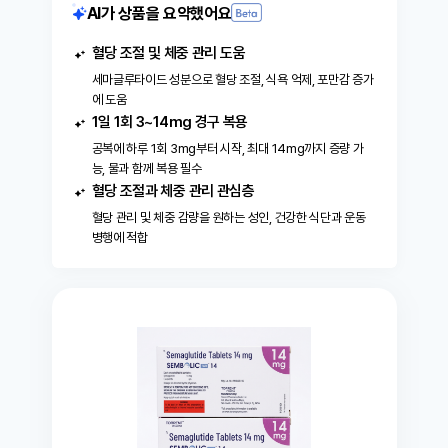
에 12- 15만원선으로 하고싶다 ​2. 주사제가 무서
AI가 상품을 요약했어요
끊고 유지하는 용도로 사용한다면 오히려 더 효과
워서 알약을 먹고싶다. 단 (매일 1알씩 아침공복에
적일것같다 !! 비용도 싸다!!
물 120ml 이하와 , 먹은후 30분 공복 조건을 만족
혈당 조절 및 체중 관리 도움
시키는데 어렵지않은사람)​3. 3mg는 입문용 ,
세마글루타이드 성분으로 혈당 조절, 식욕 억제, 포만감 증가
7mg는 다이어트 의지가 있으면서 식욕이 일반인
이랑 비슷한편 , 14mg 아직 도전해본적없지만 식
에 도움
욕이 일반인을 넘는 사람 아마 이렇게 일것같다 혹
1일 1회 3~14mg 경구 복용
시 7mg 먹다가 중간에 익숙해져서 실패할것같으
공복에 하루 1회 3mg부터 시작, 최대 14mg까지 증량 가
면 14mg 올릴 예정이니... 그때 적어놓을예정
능, 물과 함께 복용 필수
혈당 조절과 체중 관리 관심층
혈당 관리 및 체중 감량을 원하는 성인, 건강한 식단과 운동
병행에 적합