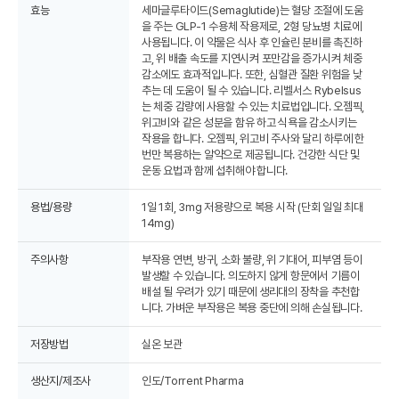
효능
세마글루타이드(Semaglutide)는 혈당 조절에 도움
을 주는 GLP-1 수용체 작용제로, 2형 당뇨병 치료에
사용됩니다. 이 약물은 식사 후 인슐린 분비를 촉진하
고, 위 배출 속도를 지연시켜 포만감을 증가시켜 체중
감소에도 효과적입니다. 또한, 심혈관 질환 위험을 낮
추는 데 도움이 될 수 있습니다. 리벨서스 Rybelsus
는 체중 감량에 사용할 수 있는 치료법입니다. 오젬픽,
위고비와 같은 성분을 함유 하고 식욕을 감소시키는
작용을 합니다. 오젬픽, 위고비 주사와 달리 하루에 한
번만 복용하는 알약으로 제공됩니다. 건강한 식단 및
운동 요법과 함께 섭취해야 합니다.
용법/용량
1일 1회, 3mg 저용량으로 복용 시작 (단회 일일 최대
14mg)
주의사항
부작용 연변, 방귀, 소화 불량, 위 기대어, 피부염 등이
발생할 수 있습니다. 의도하지 않게 항문에서 기름이
배설 될 우려가 있기 때문에 생리대의 장착을 추천합
니다. 가벼운 부작용은 복용 중단에 의해 손실됩니다.
저장방법
실온 보관
생산지/제조사
인도/Torrent Pharma