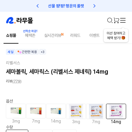
선물 팡!팡! 행운의 룰렛
친구초대 1만원 리워드!
오늘의 추천상품
미션 참여하고
쇼핑몰
혜택존
실시간리뷰
리워드
이벤트
건강매거진
혜택 받기!
세일
간편한 복용
+3
리벨서스
세마볼릭, 세마릭스 (리벨서스 제네릭) 14mg
리뷰
(779)
옵션
3mg
7mg
14mg
3mg
7mg
14mg
수량