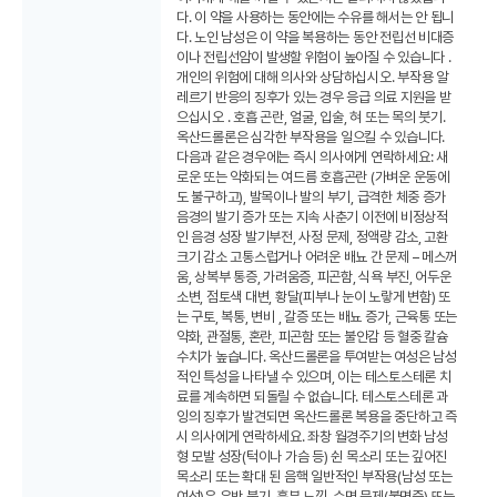
다. 이 약을 사용하는 동안에는 수유를 해서는 안 됩니
다. 노인 남성은 이 약을 복용하는 동안 전립선 비대증
이나 전립선암이 발생할 위험이 높아질 수 있습니다 .
개인의 위험에 대해 의사와 상담하십시오. 부작용 알
레르기 반응의 징후가 있는 경우 응급 의료 지원을 받
으십시오 . 호흡 곤란, 얼굴, 입술, 혀 또는 목의 붓기.
옥산드롤론은 심각한 부작용을 일으킬 수 있습니다.
다음과 같은 경우에는 즉시 의사에게 연락하세요: 새
로운 또는 악화되는 여드름 호흡곤란 (가벼운 운동에
도 불구하고), 발목이나 발의 부기, 급격한 체중 증가
음경의 발기 증가 또는 지속 사춘기 이전에 비정상적
인 음경 성장 발기부전, 사정 문제, 정액량 감소, 고환
크기 감소 고통스럽거나 어려운 배뇨 간 문제 – 메스꺼
움, 상복부 통증, 가려움증, 피곤함, 식욕 부진, 어두운
소변, 점토색 대변, 황달(피부나 눈이 노랗게 변함) 또
는 구토, 복통, 변비 , 갈증 또는 배뇨 증가, 근육통 또는
약화, 관절통, 혼란, 피곤함 또는 불안감 등 혈중 칼슘
수치가 높습니다. 옥산드롤론을 투여받는 여성은 남성
적인 특성을 나타낼 수 있으며, 이는 테스토스테론 치
료를 계속하면 되돌릴 수 없습니다. 테스토스테론 과
잉의 징후가 발견되면 옥산드롤론 복용을 중단하고 즉
시 의사에게 연락하세요. 좌창 월경주기의 변화 남성
형 모발 성장(턱이나 가슴 등) 쉰 목소리 또는 깊어진
목소리 또는 확대 된 음핵 일반적인 부작용(남성 또는
여성)은 유방 붓기, 흥분 느낌, 수면 문제(불면증) 또는