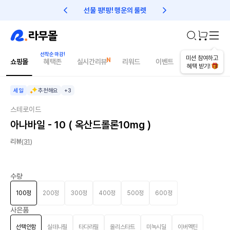
선물 팡!팡! 행운의 룰렛
친구초대 1만원 리워드!
오늘의 추천상품
미션 참여하고
쇼핑몰
혜택존
실시간리뷰
리워드
이벤트
건강매거진
혜택 받기!
세일
추천해요
+3
스테로이드
아나바일 - 10 ( 옥산드롤론10mg )
리뷰
(31)
수량
100정
200정
300정
400정
500정
600정
사은품
선택안함
실데나필
타다라필
올리스타트
미녹시딜
이버멕틴