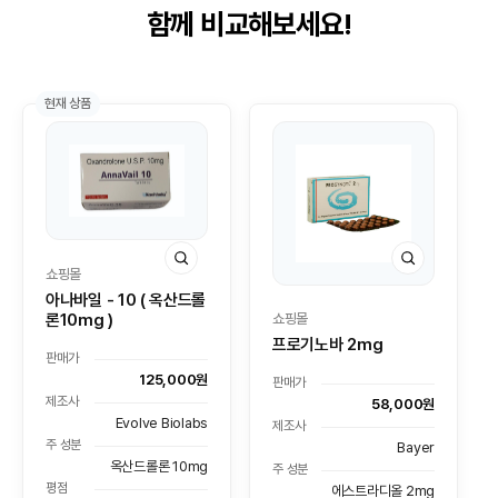
함께 비교해보세요!
현재 상품
쇼핑몰
아나바일 - 10 ( 옥산드롤
쇼핑몰
론10mg )
프로기노바 2mg
판매가
125,000원
판매가
제조사
58,000원
Evolve Biolabs
제조사
주 성분
Bayer
옥산드롤론 10mg
주 성분
평점
에스트라디올 2mg