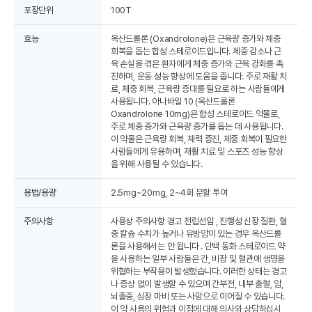
포장단위
100T
효능
옥산드롤론 (Oxandrolone)은 근육량 증가와 체중
회복을 돕는 합성 스테로이드입니다. 체중 감소나 근
육 손실을 겪은 환자에게 체중 증가와 근육 강화를 촉
진하며, 운동 성능 향상에 도움을 줍니다. 주로 재활 치
료, 체중 회복, 근육량 증대를 필요로 하는 사람들에게
사용됩니다. 아나바일 10 (옥산드롤론
Oxandrolone 10mg)은 합성 스테로이드 약물로,
주로 체중 증가와 근육량 증가를 돕는 데 사용됩니다.
이 약물은 근육량 회복, 체력 증진, 체중 회복이 필요한
사람들에게 유용하며, 재활 치료 및 스포츠 성능 향상
을 위해 사용될 수 있습니다.
용법/용량
2.5mg~20mg, 2~4회 분할 투여
주의사항
사용상 주의사항 경고 전립선암 , 진행성 신장 질환, 혈
중 칼슘 수치가 높거나 유방암이 있는 경우 옥산드롤
론을 사용해서는 안 됩니다 . 단백 동화 스테로이드 약
을 사용하는 일부 사람들은 간, 비장 및 혈관에 생명을
위협하는 부작용이 발생했습니다. 이러한 상태는 경고
나 증상 없이 발생할 수 있으며 간부전, 내부 출혈, 암,
뇌졸중, 심장 마비 또는 사망으로 이어질 수 있습니다.
이 약 사용의 위험과 이점에 대해 의사와 상담하십시