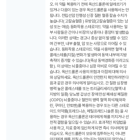
오. 이 약을 복용하기 전에 옥산드롤론에 알레르기가
있거나 다음이 있는 경우 옥산드롤론을 사용해서는 안
됩니다. 전립선암 진행성 신장 질환 혈중 칼슘 수치가
높습니다( 고칼슘혈증 ) 유방암(고칼슘혈증이 있는 남
성 또는 여성) 동화작용 스테로이드 약을 사용하는 일
부 사람들은 간이나 비장의 낭종이나 종양이 발생했습
니다. 이러한 상태는 경고나 증상 없이 발생할 수 있으
며 간부전, 내부 출혈, 암 또는 사망으로 이어질 수 있
습니다. 동화작용 스테로이드 약을 사용하면 혈액 내
콜레스테롤(지질) 변화가 발생하여 동맥 내부에 지방
축적이 증가할 수 있습니다(죽상 동맥경화증 이라고도
함 ). 이 상태는 뇌졸중이나 심장 마비로 이어질 수 있
습니다. 옥산드롤론 사용의 위험과 이점에 대해 의사
와 상담하세요. 옥산드롤론이 안전한지 확인하려면 다
음과 같은 경우 의사에게 알리십시오. 간 질환 심장병
병력 높은 콜레스테롤 또는 트리글리세리드(혈액 내
지방의 일종) 당뇨병 갑상선 장애 만성 폐쇄성 폐질환
(COPD) 뇌졸중이나 혈전의 병력 혈액 희석제(와파
린, 쿠마딘, 얀토벤)를 복용하는 경우 또는 다른 스테로
이드 의약품(프레드니손, 메틸프레드니솔론 등) 을 사
용하는 경우 옥산드롤론은 태아에게 해를 끼치거나 선
천적 결함을 일으킬 수 있습니다. 효과적인 피임법을
사용 하고, 치료 중에 임신하게 되면 즉시 의사에게 알
리십시오. 옥산드롤론이 모유에 침투하는지, 아니면
아기에게 해를 끼칠 수 있는지는 알려지지 않았습니