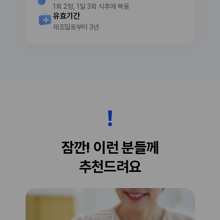
1회 2정, 1일 3회 식후에 복용
유효기간
제조일로부터 3년
잠깐! 이런 분들께
추천드려요