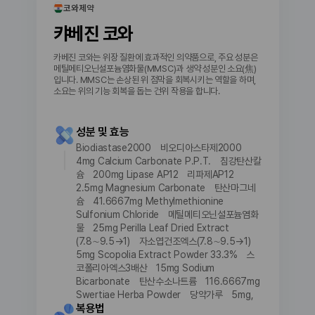
코와제약
캬베진 코와
카베진 코와는 위장 질환에 효과적인 의약품으로, 주요 성분은
메틸메티오닌설포늄염화물(MMSC)과 생약 성분인 소요(焦)
입니다. MMSC는 손상된 위 점막을 회복시키는 역할을 하며,
소요는 위의 기능 회복을 돕는 건위 작용을 합니다.
성분 및 효능
Biodiastase2000 비오디아스타제2000
4mg Calcium Carbonate P.P.T. 침강탄산칼
슘 200mg Lipase AP12 리파제AP12
2.5mg Magnesium Carbonate 탄산마그네
슘 41.6667mg Methylmethionine
Sulfonium Chloride 메틸메티오닌설포늄염화
물 25mg Perilla Leaf Dried Extract
(7.8∼9.5→1) 자소엽건조엑스(7.8∼9.5→1)
5mg Scopolia Extract Powder 33.3% 스
코폴리아엑스3배산 15mg Sodium
Bicarbonate 탄산수소나트륨 116.6667mg
Swertiae Herba Powder 당약가루 5mg,
복용법