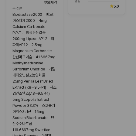
평점
코와제약
5.0
주 성분
Biodiastase2000 비오디
아스타제2000 4mg
Calcium Carbonate
P.P.T. 침강탄산칼슘
200mg Lipase AP12 리
파제AP12 2.5mg
Magnesium Carbonate
탄산마그네슘 41.6667mg
Methylmethionine
Sulfonium Chloride 메틸
메티오닌설포늄염화물
25mg Perilla Leaf Dried
Extract (7.8∼9.5→1) 자소
엽건조엑스(7.8∼9.5→1)
5mg Scopolia Extract
Powder 33.3% 스코폴리
아엑스3배산 15mg
Sodium Bicarbonate 탄
산수소나트륨
116.6667mg Swertiae
Herba Powder 당약가