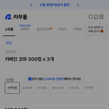
선물 팡!팡! 행운의 룰렛
친구초대 1만원 리워드!
오늘의 추천상품
미션 참여하고
쇼핑몰
혜택존
실시간리뷰
리워드
이벤트
건강매거진
혜택 받기!
세일
건강보조
캬베진 코와 300정 x 3개
받지 않은
2,000원 선할인
혜택이 있어요!
사은품
선택안함
실데나필
타다라필
올리스타트
미녹시딜
이버멕틴