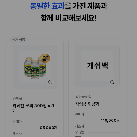
동일한 효과
를 가진 제품과
함께 비교해보세요!
현재 상품
적립금상점
쇼핑몰
적립금 현금화
캬베진 코와 300정 x 3
개
판매가
110,000원
판매가
제조사
105,000원
주 성분
제조사