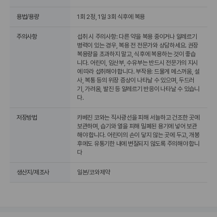
용법/용량
1회 2정, 1일 3회 식후에 복용
주의사항
섭취 시 주의사항: 다른 약을 복용 중이거나 알레르기
병력이 있는 경우, 복용 전 전문가와 상담하세요. 권장
복용량을 초과하지 말고, 식후에 복용하는 것이 좋습
니다. 어린이, 임산부, 수유부는 반드시 전문가의 지시
에 따라 섭취해야 합니다. 부작용: 드물게 메스꺼움, 설
사, 복통 등의 위장 증상이 나타날 수 있으며, 두드러
기, 가려움, 발진 등 알레르기 반응이 나타날 수 있습니
다.
저장방법
캬베진 코와는 직사광선을 피해 서늘하고 건조한 곳에
보관하며, 습기와 열을 피해 밀폐된 용기에 넣어 보관
해야 합니다. 어린이의 손이 닿지 않는 곳에 두고, 개봉
후에도 유통기한 내에 변질되지 않도록 주의해야 합니
다
생산지/제조사
일본/코와제약