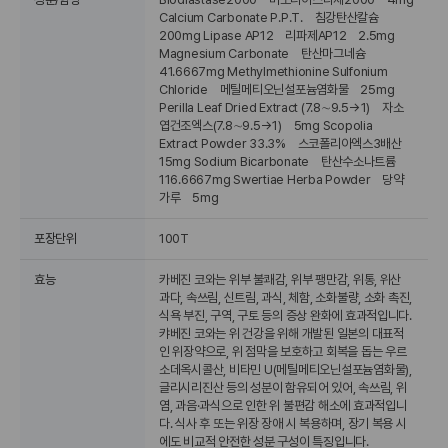
Calcium Carbonate P.P.T. 침강탄산칼슘
200mg Lipase AP12 리파제AP12 2.5mg
Magnesium Carbonate 탄산마그네슘
41.6667mg Methylmethionine Sulfonium
Chloride 메틸메티오닌설포늄염화물 25mg
Perilla Leaf Dried Extract (7.8∼9.5→1) 자소
엽건조엑스(7.8∼9.5→1) 5mg Scopolia
Extract Powder 33.3% 스코폴리아엑스3배산
15mg Sodium Bicarbonate 탄산수소나트륨
116.6667mg Swertiae Herba Powder 당약
가루 5mg
포장단위
100T
효능
카베진 코와는 위부 불쾌감, 위부 팽만감, 위통, 위산
과다, 속쓰림, 신트림, 과식, 체함, 소화불량, 소화 촉진,
식욕 부진, 구역, 구토 등의 증상 완화에 효과적입니다.
캬베진 코와는 위 건강을 위해 개발된 일본의 대표적
인 위장약으로, 위 점막을 보호하고 회복을 돕는 우르
소데옥시콜산, 비타민 U(메틸메티오닌설포늄염화물),
글리시리진산 등의 성분이 함유되어 있어, 속쓰림, 위
염, 과음·과식으로 인한 위 불편감 해소에 효과적입니
다. 식사 후 또는 위장 장애 시 복용하며, 장기 복용 시
에도 비교적 안전한 성분 구성이 특징입니다.