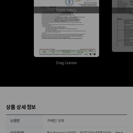
Drug Licence
상품 상세 정보
상품명
캬베진 코와
성분/함량
Biodiastase2000 비오디아스타제2000 4mg