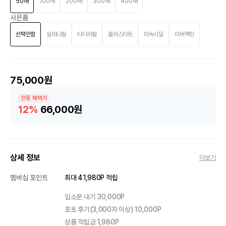
50매
100매
200매
300매
400매
사은품
선택안함
실데나필
타다라필
올리스타트
미녹시딜
이버멕틴
75,000원
전용 혜택가
12%
66,000원
상세 정보
더보기
멤버십 포인트
최대 41,980P 적립
입소문 내기 30,000P
포토 후기(3,000자 이상) 10,000P
상품 적립금 1,980P