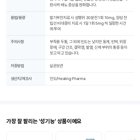
완시켜 배뇨 증상을 완화합니다.
용법/용량
발기부전치료 시 성행위 30분전 1회 10mg, 양성 전
립선 비대증의 치료 시 1일 1회 5mg 씩 일정한 시간
에 투여
주의사항
부작용 두통, 그 외에 빈도는 낮지만 동계, 빈맥, 위장
장애, 구강 건조, 결막염, 발열, 신체 부위의 통증 등이
보고 되고 있습니다.
저장방법
실온보관
생산지/제조사
인도/Healing Pharma
가장 잘 팔리는 '성기능' 상품이에요