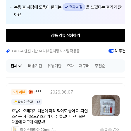
복용 후 체감에 도움이 된다는
효과 체감
을 느꼈다는 후기가 많
아요
상품 리뷰 작성하기
AI 추천
GPT-4 엔진 기반 AI 리뷰 필터링 시스템 작동중
전체
배송기간
유통기한
효과
재구매
추천순
i***
2026.08.07
2차 리뷰
확실한 효과
+3
효능이 오래가기 때문에 미리 먹어도 좋아요~자연
스러운 자극으로? 효과가 아주 좋답니다~다쓰면
다음에 재구매 예정~!!
0
723
테이스티리아 20mg (필름형)