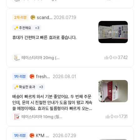
scanda***
2026.07.19
2차 리뷰
추천해요
+3
휴대가 간편하고 빠른 효과로 좋습니다.
0
3742
테이스티리아 20mg (필름형)
fresh2***
2026.08.01
1차 리뷰
확실한 효과
+3
배송이 빠르게 와서 기분 좋았어요. 두 번째 주문
인데, 문의 시 친절한 안내가 도움 많이 됐고 계속
쓸 예정이에요. 효과도 필름형이라 빠르게 오는것
같고 먹기도ㅜ간편해서 항상 챙겨 다닙니다. 믿고
0
1731
테이스티리아 10mg (필름형)
주문해도 됩니다.라무몰
K*M MIKE DONGHWAN
2026.07.29
1차 리뷰