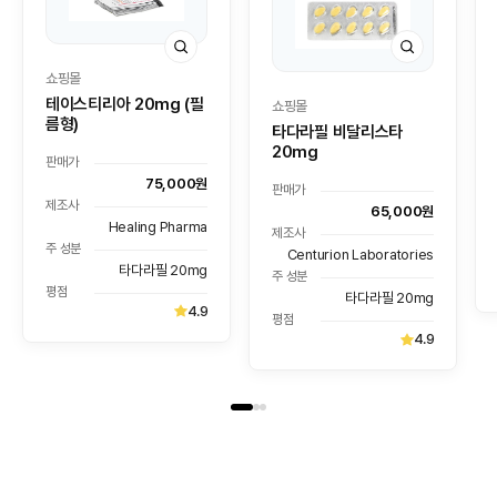
쇼핑몰
테이스티리아 20mg (필
쇼핑몰
름형)
타다라필 비달리스타
20mg
판매가
75,000원
판매가
제조사
65,000원
Healing Pharma
제조사
주 성분
Centurion Laboratories
타다라필 20mg
주 성분
평점
타다라필 20mg
4.9
평점
4.9