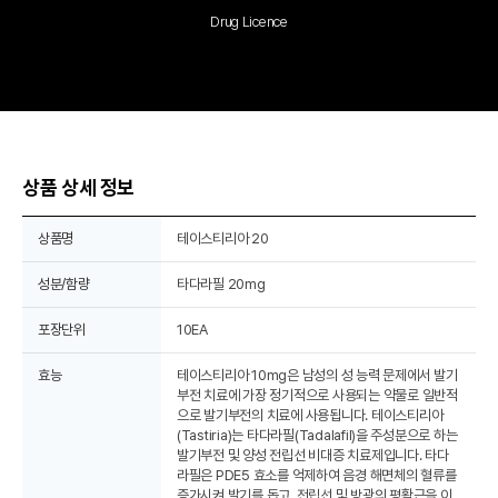
Drug Licence
상품 상세 정보
상품명
테이스티리아 20
성분/함량
타다라필 20mg
포장단위
10EA
효능
테이스티리아 10mg은 남성의 성 능력 문제에서 발기
부전 치료에 가장 정기적으로 사용되는 약물로 일반적
으로 발기부전의 치료에 사용됩니다. 테이스티리아
(Tastiria)는 타다라필(Tadalafil)을 주성분으로 하는
발기부전 및 양성 전립선 비대증 치료제입니다. 타다
라필은 PDE5 효소를 억제하여 음경 해면체의 혈류를
증가시켜 발기를 돕고, 전립선 및 방광의 평활근을 이