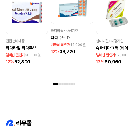
타다라필+사정지연
타다주브 D
전립선비대증
실데나필+사정지연
44,000원
멤버십 할인가
타다라필 타다주브
12%
38,720
60,000원
92,00
멤버십 할인가
멤버십 할인가
12%
52,800
12%
80,960