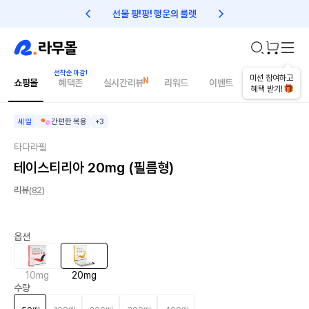
선물 팡!팡! 행운의 룰렛
친구초대 1만원 리워드!
오늘의 추천상품
미션 참여하고
쇼핑몰
혜택존
실시간리뷰
리워드
이벤트
건강매거진
혜택 받기!
세일
간편한 복용
+3
타다라필
테이스티리아 20mg (필름형)
리뷰
(82)
옵션
10mg
20mg
수량