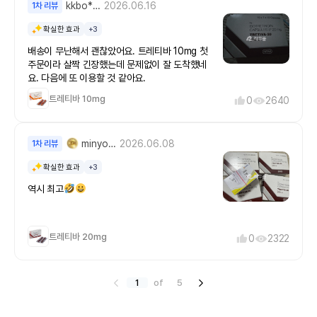
kkbo***
2026.06.16
1차 리뷰
확실한 효과
+3
배송이 무난해서 괜찮았어요. 트레티바 10mg 첫
주문이라 살짝 긴장했는데 문제없이 잘 도착했네
요. 다음에 또 이용할 것 같아요.
트레티바 10mg
0
2640
minyoun***
2026.06.08
1차 리뷰
확실한 효과
+3
역시 최고
트레티바 20mg
0
2322
1
of
5