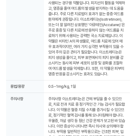
사용되는 경구용 약물입니다. 피지선의 활동을 억제하
고, 염증을 줄여 여드름의 발생을 방지하는 데 도움을
줍니다. 주로 다른 치료법이 효과가 없는 중증 여드름
환자에게 권장됩니다. 이소트레티논(Isotretinoin),
또는 더 잘 알려진 상표명인 '아큐테인(Accutane)'은
주로 중증 및 다른 치료에 반응하지 않는 여드름을 치
료하기 위해 사용되는 강력한 국소 치료제입니다. 이
약물은 비타민 A의 파생물로, 여드름 치료에 있어 매
우 효과적이지만, 여러 가지 심각한 부작용이 있을 수
있어 주의 깊은 관리가 필요합니다. 이소트레티논은
피지 생성을 줄이고, 피부 표면에서의 피지 분비를 감
소시키는 동시에 피부 세포의 성장 및 분화를 조절하
여 여드름 발생을 억제합니다. 또한, 이 약물은 피부의
염증 반응을 감소시키는 효과도 있습니다.
용법/용량
0.5~1mg/kg, 1일
주의사항
주의사항 이소트레티논은 간에 부담을 줄 수 있으므
로, 치료 전과 치료 중 정기적인 간 기능 검사가 필요합
니다. 이 약물은 혈중 지질 수치를 증가시킬 수 있으므
로, 정기적인 혈액 검사를 통해 모니터링해야 합니다.
우울증, 자살 생각 등 정신 건강 문제가 보고된 바 있습
니다. 이런 증상이 나타나면 즉시 의사와 상의해야 합
니다. 부작용 일반적인 부작용으로는 건조한 피부, 입