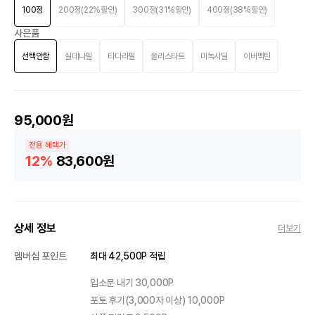
100정
200정(22%할인)
300정(31%할인)
400정(38%할인)
사은품
선택안함
실데나필
타다라필
올리스타트
미녹시딜
이버멕틴
95,000원
전용 혜택가
12%
83,600원
상세 정보
더보기
멤버십 포인트
최대 42,500P 적립
입소문 내기 30,000P
포토 후기(3,000자 이상) 10,000P