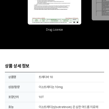
Drug Licence
상품 상세 정보
상품명
트레티바 10
성분/함량
이소트레티논 10mg
포장단위
10T
효능
이소트레티논(Isotretinoin) 은 심한 여드름 치료에