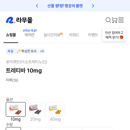
선물 팡!팡! 행운의 룰렛
친구초대 1만원 리워드!
오늘의 추천상품
미션 참여하고
쇼핑몰
혜택존
실시간리뷰
리워드
이벤트
건강매거진
혜택 받기!
세일
확실한 효과
+3
로아큐탄(이소트레티노인)
트레티바 10mg
리뷰
(19)
옵션
10mg
20mg
40mg
수량