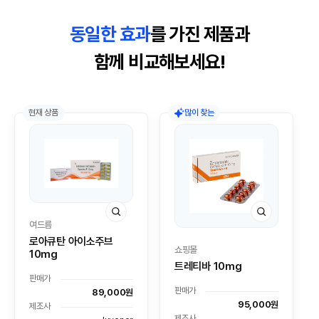
동일한 효과
를 가진 제품과
함께 비교해보세요!
현재 상품
많이 찾는
여드름
로아큐탄 아이소주브
쇼핑몰
10mg
트레티바 10mg
판매가
판매가
89,000원
95,000원
제조사
제조사