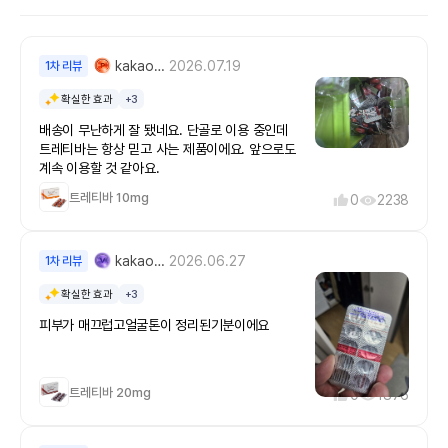
kakaotalk_4378503***
2026.07.19
1차 리뷰
확실한 효과
+3
배송이 무난하게 잘 됐네요. 단골로 이용 중인데
트레티바는 항상 믿고 사는 제품이에요. 앞으로도
계속 이용할 것 같아요.
트레티바 10mg
0
2238
kakaotalk_4531905***
2026.06.27
1차 리뷰
확실한 효과
+3
피부가 매끄럽고얼굴톤이 정리된기분이에요
트레티바 20mg
0
1876