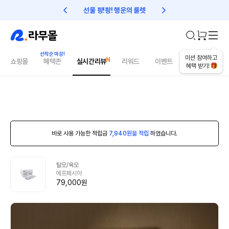
선물 팡!팡! 행운의 룰렛
친구초대 1만원 리워드!
미션 참여하고
쇼핑몰
혜택존
실시간리뷰
리워드
이벤트
건강매거진
혜택 받기!
바로 사용 가능한 적립금
7,940원을 적립
하였습니다.
탈모/육모
에프페시아
79,000원