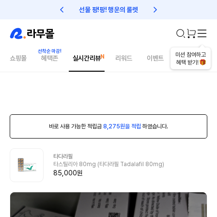
선물 팡!팡! 행운의 룰렛
친구초대 1만원 리워드!
미션 참여하고
쇼핑몰
혜택존
실시간리뷰
리워드
이벤트
건강매거진
혜택 받기!
바로 사용 가능한 적립금
8,275원을 적립
하였습니다.
타다라필
타스틸리아 80mg (타다라필 Tadalafil 80mg)
85,000원