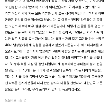
외식을 한 번 더 하거나 아이들에게 필요한 것을 사줄 수 있으니, 이것이야말
로 진정한 의미의 '합리적 소비'가 아니겠습니까. 7. 라무몰 포인트 제도와
리뷰 작성의 의의 저는 보통 리뷰를 길게 쓰는 성격이 아닙니다. 하지만 이번
만큼은 정성을 다해 작성하고 있습니다. 그 이유는 첫째로 라무몰이 제공하
는 포인트 혜택이 매우 실질적이기 때문입니다. 이렇게 긴 글을 통해 얻는 포
인트는 다음 구매 시 제 약값을 더욱 깎아줄 것이고, 그것은 곧 저의 지속 가
능한 탈모 치료를 돕는 자산이 됩니다. 둘째는 저와 같은 고민을 하는 수많은
40대 남성분에게 제 경험을 공유하고 싶었기 때문입니다. 에프페시아를 먹
으면서도 "왜 더 좋아지지 않을까?" 고민하며 밤잠 설치는 분들이 분명 계실
겁니다. 그분들에게 저의 이번 환승 결정이 하나의 이정표가 되기를 바랍니
다. 8. 향후 복용 다짐 및 결언 내일부터 제 정수리에는 두타놀의 힘이 전달
될 것입니다. 40대라는 나이가 결코 탈모에 굴복해야 하는 나이가 아님을,
저는 이 약을 통해 증명해 보이고 싶습니다. 좋은 제품을 저렴하게 공급해주
신 라무몰 관계자분들께 다시 한번 감사의 마음을 전합니다. 대한민국 모든
탈모인 동지 여러분, 우리 포기하지 맙시다. 득모하십시오!
도움돼요
2