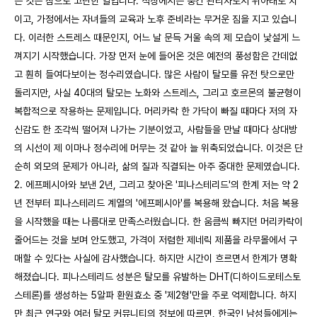
는 것은 참으로 고단한 일입니다. 직장에서는 중간 관리자로서 위아래로 치
이고, 가정에서는 자녀들의 교육과 노후 준비라는 무거운 짐을 지고 있습니
다. 이러한 스트레스 때문인지, 어느 날 문득 거울 속의 제 모습이 낯설게 느
껴지기 시작했습니다. 가장 먼저 눈에 들어온 것은 예전의 풍성함은 간데없
고 훤히 들여다보이는 정수리였습니다. 많은 사람이 탈모를 유전 탓으로만
돌리지만, 사실 40대의 탈모는 노화와 스트레스, 그리고 호르몬의 불균형이
복합적으로 작용하는 문제입니다. 머리카락 한 가닥이 빠질 때마다 저의 자
신감도 한 조각씩 떨어져 나가는 기분이었고, 사람들을 만날 때마다 상대방
의 시선이 제 이마나 정수리에 머무는 것 같아 늘 위축되었습니다. 이것은 단
순히 외모의 문제가 아니라, 삶의 질과 직결되는 아주 중대한 문제였습니다.
2. 에프페시아와 보낸 2년, 그리고 찾아온 '피나스테리드'의 한계 저는 약 2
년 전부터 피나스테리드 계열의 '에프페시아'를 복용해 왔습니다. 처음 복용
을 시작했을 때는 나름대로 만족스러웠습니다. 한 움큼씩 빠지던 머리카락이
줄어드는 것을 보며 안도했고, 가격이 저렴한 제네릭 제품을 라무몰에서 구
매할 수 있다는 사실에 감사했습니다. 하지만 시간이 흐르면서 한계가 명확
해졌습니다. 피나스테리드 성분은 탈모를 유발하는 DHT(디하이드로테스토
스테론)를 생성하는 5알파 환원효소 중 '제2형'만을 주로 억제합니다. 하지
만 최근 연구와 여러 탈모 커뮤니티의 정보에 따르면, 한국인 남성들에게는