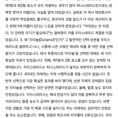
제1형과 제2형 효소가 모두 작용하는 경우가 많아 피나스테리드만으로는 완
벽한 방어가 어렵다는 사실을 알게 되었습니다. 실제로 저 역시 에프페시아
를 꾸준히 먹었음에도 불구하고, 정수리의 모발 밀도가 더 이상 개선되지 않
고 정체기에 머물러 있다는 느낌을 강하게 받았습니다. "이대로는 안 되겠
다, 더 강력한 무기가 필요하다"는 절박함이 저를 두타스테리드 계열로 이끌
었습니다. 3. 왜 '두타놀(Dutanol)'인가? 그 필연적인 선택 성분을 두타스
테리드로 결정하고 나니, 시중에 나온 수많은 제네릭 제품 중 어떤 것을 선택
할지가 고민이었습니다. 제가 최종적으로 '두타놀'을 선택한 데에는 세 가지
확실한 이유가 있었습니다. 첫째, 제1형과 2형 효소를 모두 잡는 강력한 억
제력입니다. 두타스테리드는 피나스테리드가 놓치는 부분까지 완벽하게 차
단해 줍니다. 40대인 저에게는 이제 시행착오를 겪을 시간이 없습니다. 한
번의 선택으로 가장 확실한 효과를 봐야 했기에, 성분 자체의 강력함이 입증
된 두타놀을 선택하는 것은 당연한 귀결이었습니다. 둘째, 혈중 농도 유지의
안정성입니다. 두타스테리드는 체내 반감기가 길어 약을 깜빡하고 하루 정도
거르더라도 혈중 농도가 급격히 떨어지지 않는다는 장점이 있습니다. 바쁜
직장 생활로 가끔 약 복용 시간을 놓치기도 하는 저에게는 심리적인 안정감
을 주는 요소였습니다. 셋째, 검증된 제조사와 라무몰의 신뢰도입니다. 두타