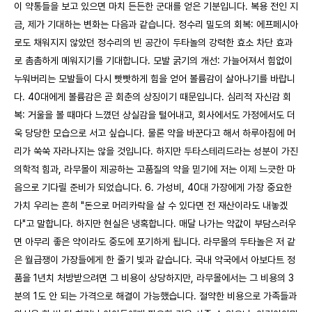
이 약통들을 보고 있으면 마치 든든한 군대를 얻은 기분입니다. 복용 전인 지
금, 제가 기대하는 변화는 다음과 같습니다. 정수리 밀도의 회복: 에프페시아
로도 채워지지 않았던 정수리의 빈 공간이 두타놀의 강력한 효소 차단 효과
로 촘촘하게 메워지기를 기대합니다. 모발 굵기의 개선: 가늘어져서 힘없이
누워버리는 모발들이 다시 빳빳하게 힘을 얻어 볼륨감이 살아나기를 바랍니
다. 40대에게 볼륨감은 곧 회춘의 상징이기 때문입니다. 심리적 자신감 회
복: 거울을 볼 때마다 느꼈던 상실감을 털어내고, 회사에서도 가정에서도 더
욱 당당한 모습으로 서고 싶습니다. 물론 약을 바꾼다고 해서 하루아침에 머
리가 쑥쑥 자라나지는 않을 것입니다. 하지만 두타스테리드라는 성분이 가진
의학적 힘과, 라무몰이 제공하는 고품질의 약을 믿기에 저는 이제 느긋한 마
음으로 기다릴 준비가 되었습니다. 6. 가성비, 40대 가장에게 가장 중요한
가치 우리는 흔히 "돈으로 머리카락을 살 수 있다면 전 재산이라도 내놓겠
다"고 말합니다. 하지만 현실은 냉혹합니다. 매달 나가는 약값이 부담스러우
면 아무리 좋은 약이라도 중도에 포기하게 됩니다. 라무몰의 두타놀은 저 같
은 월급쟁이 가장들에게 한 줄기 빛과 같습니다. 국내 약국에서 아보다트 정
품을 1년치 처방받으려면 그 비용이 상당하지만, 라무몰에서는 그 비용의 3
분의 1도 안 되는 가격으로 해결이 가능했습니다. 절약한 비용으로 가족들과