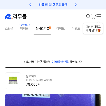
선물 팡!팡! 행운의 룰렛
친구초대 1만원 리워드!
미션 참여하고
쇼핑몰
혜택존
실시간리뷰
리워드
이벤트
건강매거진
혜택 받기!
바로 사용 가능한 적립금
19,165원을 적립
하였습니다.
탈모/육모
아보다트 두타놀 400정
78,000원