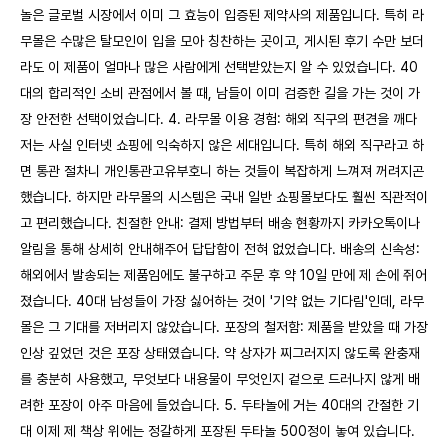
놀은 글로벌 시장에서 이미 그 효능이 입증된 제약사의 제품입니다. 특히 라
무몰은 수많은 탈모인이 입을 모아 칭찬하는 곳이고, 게시된 후기 수만 보더
라도 이 제품이 얼마나 많은 사람에게 선택받았는지 알 수 있었습니다. 40
대의 합리적인 소비 관점에서 볼 때, 남들이 이미 검증한 길을 가는 것이 가
장 안전한 선택이었습니다. 4. 라무몰 이용 경험: 해외 직구의 편견을 깨다
저는 사실 인터넷 쇼핑에 익숙하지 않은 세대입니다. 특히 해외 직구라고 하
면 통관 절차니 개인통관고유부호니 하는 것들이 복잡하게 느껴져 꺼려지곤
했습니다. 하지만 라무몰의 시스템은 국내 일반 쇼핑몰보다도 훨씬 직관적이
고 편리했습니다. 친절한 안내: 결제 방법부터 배송 현황까지 카카오톡이나
알림을 통해 상세히 안내해주어 답답함이 전혀 없었습니다. 배송의 신속성:
해외에서 발송되는 제품임에도 불구하고 주문 후 약 10일 만에 제 손에 쥐어
졌습니다. 40대 남성들이 가장 싫어하는 것이 '기약 없는 기다림'인데, 라무
몰은 그 기대를 저버리지 않았습니다. 포장의 철저함: 제품을 받았을 때 가장
인상 깊었던 것은 포장 상태였습니다. 약 상자가 찌그러지지 않도록 완충재
를 충분히 사용했고, 무엇보다 내용물이 무엇인지 겉으로 드러나지 않게 배
려한 포장이 아주 마음에 들었습니다. 5. 두타놀에 거는 40대의 간절한 기
대 이제 제 책상 위에는 정갈하게 포장된 두타놀 500정이 놓여 있습니다.