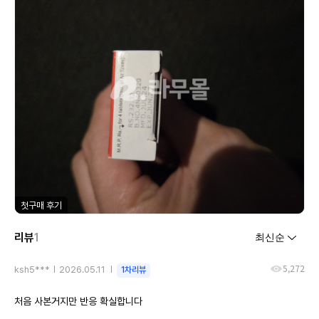
첫구매 후기
리뷰
1
5,272
ksh5***
2026.05.11
1차리뷰
처음 사본거지만 반응 확실합니다