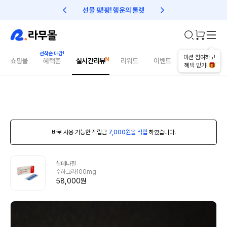
선물 팡!팡! 행운의 룰렛
친구초대 1만원 리워드!
미션 참여하고
쇼핑몰
혜택존
실시간리뷰
리워드
이벤트
건강매거진
혜택 받기!
바로 사용 가능한 적립금
7,000원을 적립
하였습니다.
실데나필
수하그라100mg
58,000원