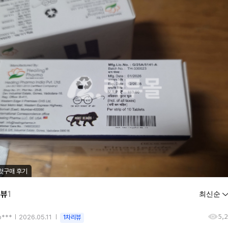
첫구매 후기
리뷰
1
5,
o***
2026.05.11
1차리뷰