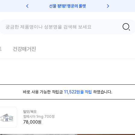
선물 팡!팡! 행운의 룰렛
친구초대 
트
건강매거진
바로 사용 가능한 적립금
11,522원을 적립
하였습니다.
탈모/육모
힐페시아 1mg 700정
78,000원