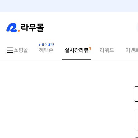
쇼핑몰
혜택존
실시간리뷰
리워드
이벤