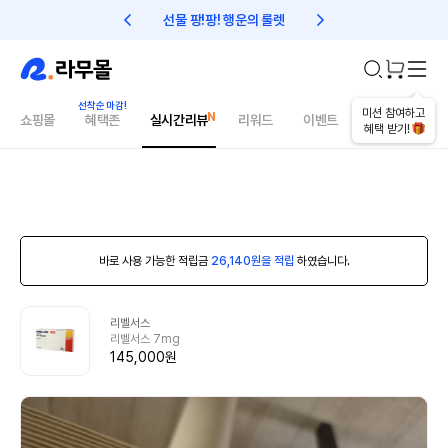
선물 팡!팡! 행운의 룰렛
친구초대 1만원 리워드!
미션 참여하고
쇼핑몰
혜택존
실시간리뷰
리워드
이벤트
건강매거진
혜택 받기!
바로 사용 가능한 적립금
26,140원을 적립
하였습니다.
리벨서스
리벨서스 7mg
145,000원