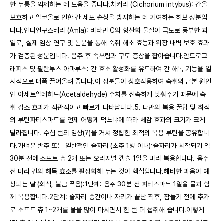
한 두통을 억제하는 데 도움을 줍니다.치커리 (Cichorium intybus): 간을
보호하고 알코올로 인한 간 세포 손상을 방지하는 데 기여하는 허브 성분입
니다.인디언구스베리 (Amla): 비타민 C와 항산화 물질이 극도로 풍부한 과
일로, 실제 임상 연구 및 논문을 통해 숙취 해소 효능과 위장 내벽 보호 효과
가 검증된 성분입니다. 음주 후 속쓰림과 구토 증상을 잡아줍니다.안드로그
래피스 및 필란투스 아마루스: 간 효소 활성화를 유도하여 간 해독 기능을 일
시적으로 대폭 끌어올려 줍니다.이 성분들이 상호작용하여 숙취의 근본 원인
인 아세트알데히드(Acetaldehyde) 수치를 신속하게 낮춰주기 때문에 숙
취 감소 효과가 직관적이고 빠르게 나타납니다.5. 나만의 복용 꿀팁 및 최적
의 루틴파티스마트를 언제 어떻게 먹느냐에 따라 체감 효과의 크기가 크게
달라집니다. 수십 번의 임상(?)을 거쳐 정립한 최적의 복용 루틴을 공유합니
다.가벼운 반주 또는 일반적인 술자리 (소주 1병 이내):술자리가 시작되기 약
30분 전에 소프트 츄 2개 또는 오리지널 캡슐 1알을 미리 복용합니다. 음주
전 미리 간의 해독 효소를 활성화해 두는 것이 핵심입니다.헤비한 과음이 예
상되는 날 (회식, 불금 폭음):1단계: 음주 30분 전 파티스마트 1알을 물과 함
께 복용합니다.2단계: 술자리 중간이나 자리가 끝난 직후, 잠들기 전에 추가
로 소프트 츄 1~2개를 물을 많이 마시면서 한 번 더 섭취해 줍니다.이렇게