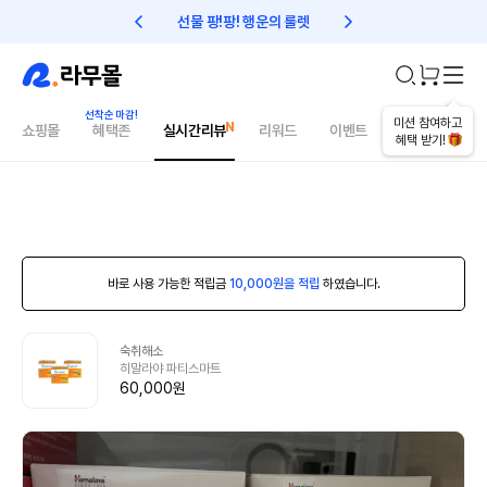
선물 팡!팡! 행운의 룰렛
친구초대 1만원 리워드!
미션 참여하고
쇼핑몰
혜택존
실시간리뷰
리워드
이벤트
건강매거진
혜택 받기!
바로 사용 가능한 적립금
10,000원을 적립
하였습니다.
숙취해소
히말라야 파티스마트
60,000원