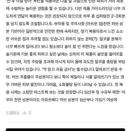
'전·후 이중 방어' 루틴을 적용하면 다음 날 과음으로 인한 숙취가 거의 제로
에 수렴하는 놀라운 경험을 할 수 있습니다. 다만 제품 가이드라인상 너무 과
도하게 연달아 복용하는 것은 권장되지 않으므로 하루 총 섭취량은 2~3회분
을 넘지 않도록 조절합니다.6. 부작용 및 주의사항 (아쉬운 점)천연 허브 성
분 기반이라 일반적으로 안전한 편에 속하지만, 장기 복용자로서 느낀 소소
한 아쉬운 점과 주의할 점도 있습니다.취하지 않는 문제(?): 알코올 분해가
너무 빠르게 일어나다 보니 평소보다 술이 잘 안 취한다는 느낌을 받습니다.
술기운에 기분 좋게 취하고 싶은 날에는 오히려 이 제품이 술맛을 떨어뜨릴
수 있으며, 자칫 주량을 초과해 마시게 되어 몸에 과도한 알코올 총량을 부담
시킬 우려가 있습니다. '약 믿고 과음 금지'는 필수입니다.알레르기 반응 주
의: 허브 추출물이 주성분이다 보니 특이 체질이나 식물 알레르기가 있는 경
우 가벼운 피부 발진이나 가려움, 소화불량 등이 나타날 수 있습니다. 첫 복
용 시에는 소량만 테스트해 보는 것을 권장합니다.임산부 및 수유부 제한: 아
무리 천연 성분이라도 아유르베다 허브 성분이 임산부나 가임기 여성에
도움돼요
0