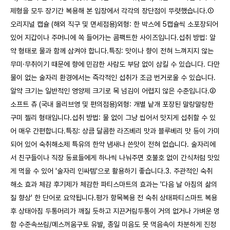
제형을 모두 장기간 복용해 본 입장에서 각각의 장단점이 뚜렷했습니다.①
오리지널 캡슐 (해외 직구 및 면세점용)외형: 한 박스에 5캡슐씩 소포장되어
있어 지갑이나 주머니에 쏙 들어가는 콤팩트한 사이즈입니다.섭취 방법: 알
약 형태로 물과 함께 삼켜야 합니다.특징: 맛이나 향이 전혀 느껴지지 않는
무미·무취이기 때문에 향에 민감한 사람도 부담 없이 삼킬 수 있습니다. 다만
물이 없는 술자리 환경에서는 즉각적인 섭취가 조금 번거로울 수 있습니다.
알약 크기는 일반적인 영양제 크기로 목 넘김이 어렵지 않은 수준입니다.②
소프트 츄 (국내 올리브영 및 편의점용)외형: 개별 낱개 포장된 말랑말랑한
구미 젤리 형태입니다.섭취 방법: 물 없이 그냥 씹어서 맛지게 섭취할 수 있
어 매우 간편합니다.특징: 상큼 달콤한 라즈베리 맛과 블루베리 맛 등이 가미
되어 있어 숙취해소제 특유의 한약 냄새나 쓴맛이 전혀 없습니다. 술자리에
서 친구들이나 직장 동료들에게 하나씩 나눠주면 호불호 없이 간식처럼 맛있
게 먹을 수 있어 '술자리 인싸템'으로 활용하기 좋습니다.3. 주관적인 숙취
해소 효과 체감 후기제가 체감한 파티스마트의 효과는 '다음 날 아침의 삶의
질 향상' 한 단어로 요약됩니다.평가 항목복용 전 숙취 상태파티스마트 복용
후 상태아침 두통머리가 깨질 듯하고 지끈거림두통이 거의 없거나 가벼운 멍
함 수준속쓰림/메스꺼움구토 유발, 종일 미음도 못 먹음속이 차분하게 진정