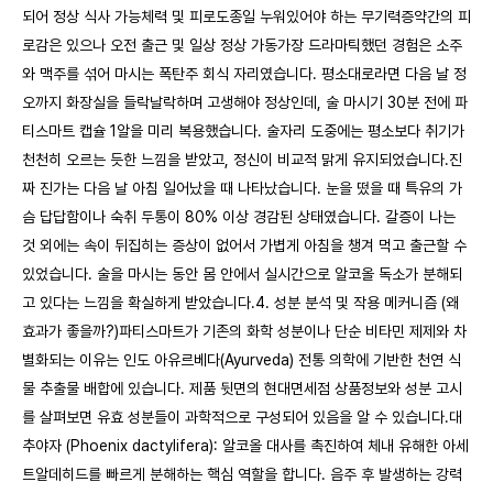
되어 정상 식사 가능체력 및 피로도종일 누워있어야 하는 무기력증약간의 피
로감은 있으나 오전 출근 및 일상 정상 가동가장 드라마틱했던 경험은 소주
와 맥주를 섞어 마시는 폭탄주 회식 자리였습니다. 평소대로라면 다음 날 정
오까지 화장실을 들락날락하며 고생해야 정상인데, 술 마시기 30분 전에 파
티스마트 캡슐 1알을 미리 복용했습니다. 술자리 도중에는 평소보다 취기가
천천히 오르는 듯한 느낌을 받았고, 정신이 비교적 맑게 유지되었습니다.진
짜 진가는 다음 날 아침 일어났을 때 나타났습니다. 눈을 떴을 때 특유의 가
슴 답답함이나 숙취 두통이 80% 이상 경감된 상태였습니다. 갈증이 나는
것 외에는 속이 뒤집히는 증상이 없어서 가볍게 아침을 챙겨 먹고 출근할 수
있었습니다. 술을 마시는 동안 몸 안에서 실시간으로 알코올 독소가 분해되
고 있다는 느낌을 확실하게 받았습니다.4. 성분 분석 및 작용 메커니즘 (왜
효과가 좋을까?)파티스마트가 기존의 화학 성분이나 단순 비타민 제제와 차
별화되는 이유는 인도 아유르베다(Ayurveda) 전통 의학에 기반한 천연 식
물 추출물 배합에 있습니다. 제품 뒷면의 현대면세점 상품정보와 성분 고시
를 살펴보면 유효 성분들이 과학적으로 구성되어 있음을 알 수 있습니다.대
추야자 (Phoenix dactylifera): 알코올 대사를 촉진하여 체내 유해한 아세
트알데히드를 빠르게 분해하는 핵심 역할을 합니다. 음주 후 발생하는 강력