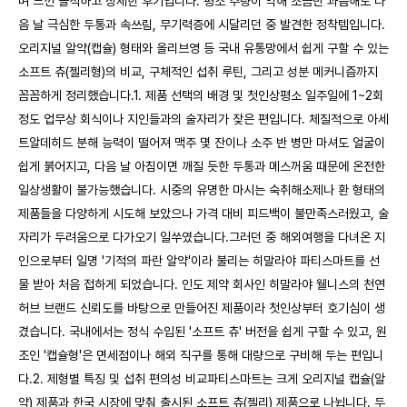
며 느낀 솔직하고 상세한 후기입니다. 평소 주량이 약해 조금만 과음해도 다
음 날 극심한 두통과 속쓰림, 무기력증에 시달리던 중 발견한 정착템입니다.
오리지널 알약(캡슐) 형태와 올리브영 등 국내 유통망에서 쉽게 구할 수 있는
소프트 츄(젤리형)의 비교, 구체적인 섭취 루틴, 그리고 성분 메커니즘까지
꼼꼼하게 정리했습니다.1. 제품 선택의 배경 및 첫인상평소 일주일에 1~2회
정도 업무상 회식이나 지인들과의 술자리가 잦은 편입니다. 체질적으로 아세
트알데히드 분해 능력이 떨어져 맥주 몇 잔이나 소주 반 병만 마셔도 얼굴이
쉽게 붉어지고, 다음 날 아침이면 깨질 듯한 두통과 메스꺼움 때문에 온전한
일상생활이 불가능했습니다. 시중의 유명한 마시는 숙취해소제나 환 형태의
제품들을 다양하게 시도해 보았으나 가격 대비 피드백이 불만족스러웠고, 술
자리가 두려움으로 다가오기 일쑤였습니다.그러던 중 해외여행을 다녀온 지
인으로부터 일명 '기적의 파란 알약'이라 불리는 히말라야 파티스마트를 선
물 받아 처음 접하게 되었습니다. 인도 제약 회사인 히말라야 웰니스의 천연
허브 브랜드 신뢰도를 바탕으로 만들어진 제품이라 첫인상부터 호기심이 생
겼습니다. 국내에서는 정식 수입된 '소프트 츄' 버전을 쉽게 구할 수 있고, 원
조인 '캡슐형'은 면세점이나 해외 직구를 통해 대량으로 구비해 두는 편입니
다.2. 제형별 특징 및 섭취 편의성 비교파티스마트는 크게 오리지널 캡슐(알
약) 제품과 한국 시장에 맞춰 출시된 소프트 츄(젤리) 제품으로 나뉩니다. 두