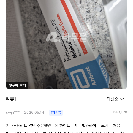
첫구매 후기
리뷰
1
3,128
swjh***
2026.05.14
1차리뷰
피나스테리드 약만 주문했었는데 하이드로퀴논 멜라라이트 크림은 처음 구