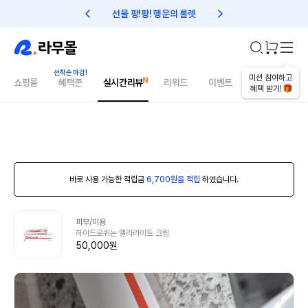
선물 팡!팡! 행운의 룰렛
친구초대 1만원 리워드!
미션 참여하고
쇼핑몰
혜택존
실시간리뷰
리워드
이벤트
건강매거진
혜택 받기!
바로 사용 가능한 적립금
6,700원을 적립
하였습니다.
피부/미용
하이드로퀴논 멜라라이트 크림
50,000원