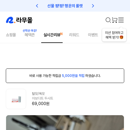
선물 팡!팡! 행운의 룰렛
친구초대 1만원 리워드!
미션 참여하고
쇼핑몰
혜택존
실시간리뷰
리워드
이벤트
건강매거진
혜택 받기!
바로 사용 가능한 적립금
5,000원을 적립
하였습니다.
탈모/육모
아보다트 두사트
69,000원