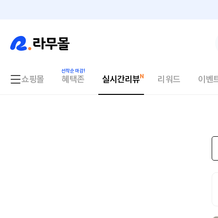
쇼핑몰
혜택존
실시간리뷰
리워드
이벤