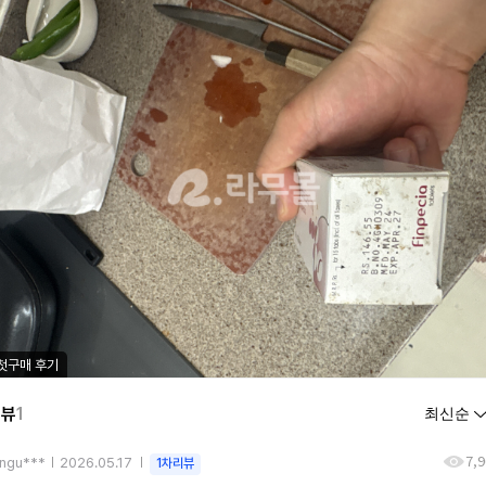
첫구매 후기
리뷰
1
7,
ngu***
2026.05.17
1차리뷰