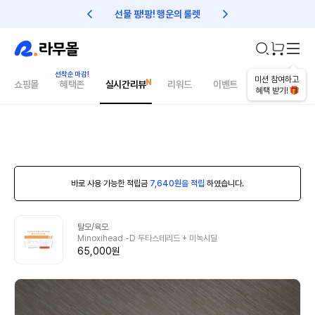
선물 팡!팡! 행운의 룰렛
친구초대 1만원 리워드!
미션 참여하고
쇼핑몰
혜택존
실시간리뷰
리워드
이벤트
건강매거진
혜택 받기!
바로 사용 가능한 적립금
7,640원을 적립
하였습니다.
탈모/육모
Minoxihead -D 두타스테리드 + 미녹시딜
65,000원