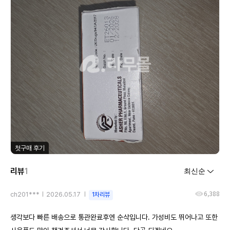
첫구매 후기
리뷰
1
6,388
ch201***
2026.05.17
1차리뷰
생각보다 빠른 배송으로 통관완료후엔 순삭입니다. 가성비도 뛰어나고 또한