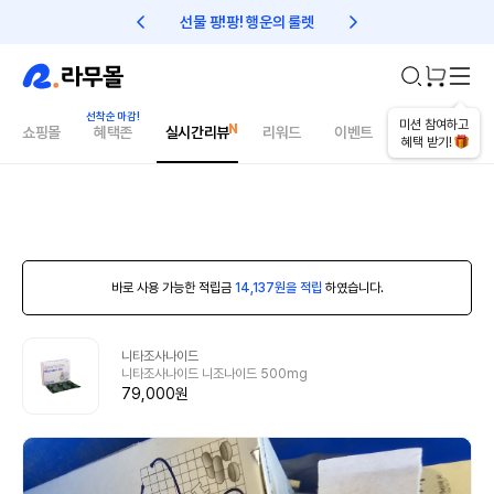
선물 팡!팡! 행운의 룰렛
친구초대 1만원 리워드!
미션 참여하고
쇼핑몰
혜택존
실시간리뷰
리워드
이벤트
건강매거진
혜택 받기!
바로 사용 가능한 적립금
14,137원을 적립
하였습니다.
니타조사나이드
니타조사나이드 니조나이드 500mg
79,000원