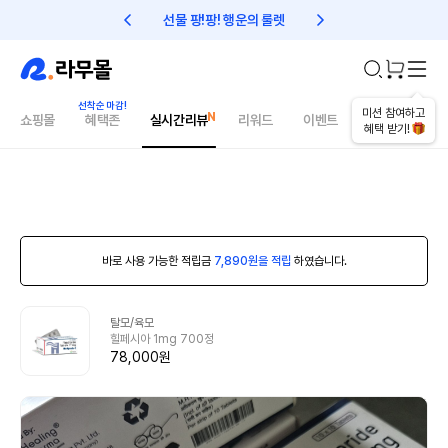
선물 팡!팡! 행운의 룰렛
친구초대 1만원 리워드!
미션 참여하고
쇼핑몰
혜택존
실시간리뷰
리워드
이벤트
건강매거진
혜택 받기!
바로 사용 가능한 적립금
7,890원을 적립
하였습니다.
탈모/육모
힐페시아 1mg 700정
78,000원