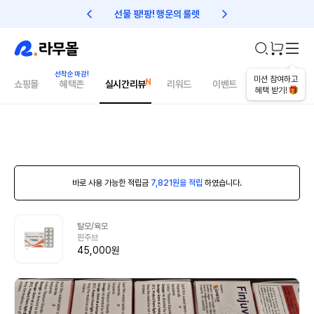
선물 팡!팡! 행운의 룰렛
친구초대 1만원 리워드!
미션 참여하고
쇼핑몰
혜택존
실시간리뷰
리워드
이벤트
건강매거진
혜택 받기!
바로 사용 가능한 적립금
7,821원을 적립
하였습니다.
탈모/육모
핀주브
45,000원