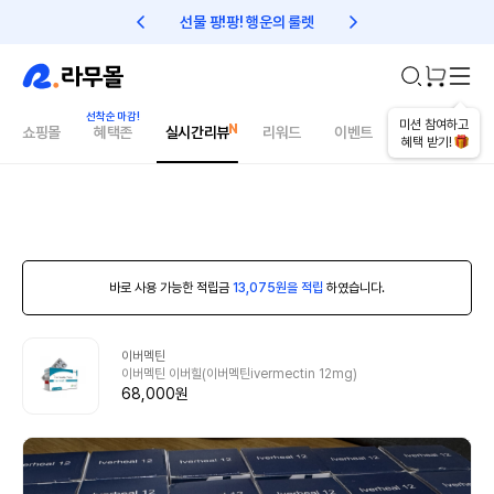
선물 팡!팡! 행운의 룰렛
친구초대 1만원 리워드!
미션 참여하고
쇼핑몰
혜택존
실시간리뷰
리워드
이벤트
건강매거진
혜택 받기!
바로 사용 가능한 적립금
13,075원을 적립
하였습니다.
이버멕틴
이버멕틴 이버힐(이버멕틴ivermectin 12mg)
68,000원