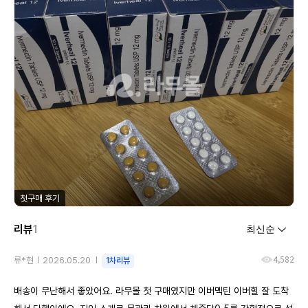
첫구매 후기
리뷰
1
4,582
류*현
2026.05.20
1차리뷰
배송이 무난해서 좋았어요. 라무몰 첫 구매였지만 이버멕틴 이버힐 잘 도착