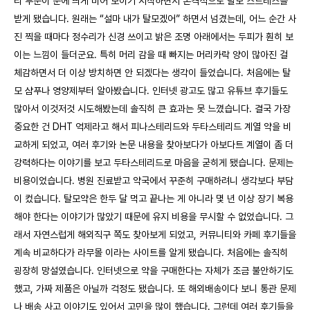
리 부분이 눈에 띄게 비어 보이기 시작하면서 본격적으로 탈모 스트레스를
받게 됐습니다. 원래는 “설마 내가 탈모겠어” 하면서 넘겼는데, 어느 순간 사
진 찍을 때마다 정수리가 신경 쓰이고 밝은 조명 아래에서는 두피가 훤히 보
이는 느낌이 들더군요. 특히 머리 감을 때 빠지는 머리카락 양이 많아진 걸
체감하면서 더 이상 방치하면 안 되겠다는 생각이 들었습니다. 처음에는 탈
모 샴푸나 영양제부터 알아봤습니다. 인터넷 광고도 많고 유튜브 후기들도
많아서 이것저것 시도해봤는데 솔직히 큰 효과는 못 느꼈습니다. 결국 가장
중요한 건 DHT 억제라고 해서 피나스테리드와 두타스테리드 계열 약을 비
교하게 되었고, 여러 후기와 논문 내용을 찾아보다가 아보다트 계열이 좀 더
강력하다는 이야기를 보고 두타스테리드로 마음을 굳히게 됐습니다. 문제는
비용이었습니다. 병원 진료받고 약국에서 꾸준히 구매하려니 생각보다 부담
이 컸습니다. 탈모약은 한두 달 먹고 끝나는 게 아니라 몇 년 이상 장기 복용
해야 한다는 이야기가 많았기 때문에 유지 비용을 무시할 수 없었습니다. 그
래서 자연스럽게 해외직구 쪽도 찾아보게 되었고, 커뮤니티와 카페 후기들을
계속 비교하다가 라무몰 이라는 사이트를 알게 됐습니다. 처음에는 솔직히
굉장히 망설였습니다. 인터넷으로 약을 구매한다는 자체가 조금 불안하기도
했고, 가짜 제품은 아닐까 걱정도 됐습니다. 또 해외배송이다 보니 통관 문제
나 배송 사고 이야기도 있어서 고민을 많이 했습니다. 그런데 여러 후기들을