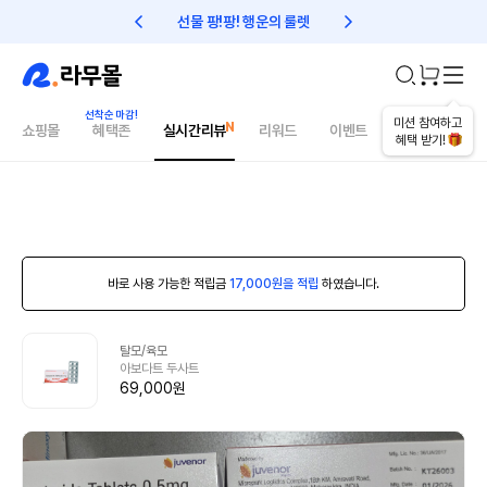
선물 팡!팡! 행운의 룰렛
친구초대 1만원 리워드!
미션 참여하고
쇼핑몰
혜택존
실시간리뷰
리워드
이벤트
건강매거진
혜택 받기!
바로 사용 가능한 적립금
17,000원을 적립
하였습니다.
탈모/육모
아보다트 두사트
69,000원