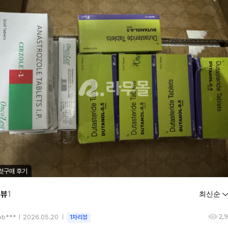
첫구매 후기
리뷰
1
2,
ob***
2026.05.20
1차리뷰