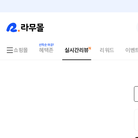
쇼핑몰
혜택존
실시간리뷰
리워드
이벤