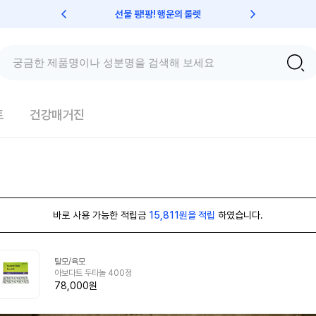
선물 팡!팡! 행운의 룰렛
친구초대 
트
건강매거진
바로 사용 가능한 적립금
15,811원을 적립
하였습니다.
탈모/육모
아보다트 두타놀 400정
78,000원