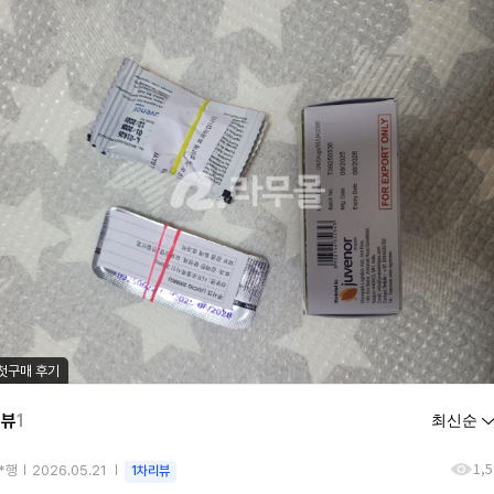
첫구매 후기
리뷰
1
1,
*행
2026.05.21
1차리뷰