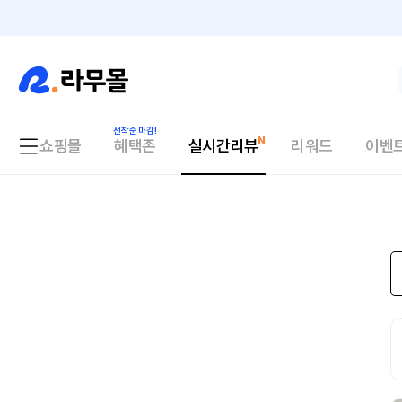
쇼핑몰
혜택존
실시간리뷰
리워드
이벤