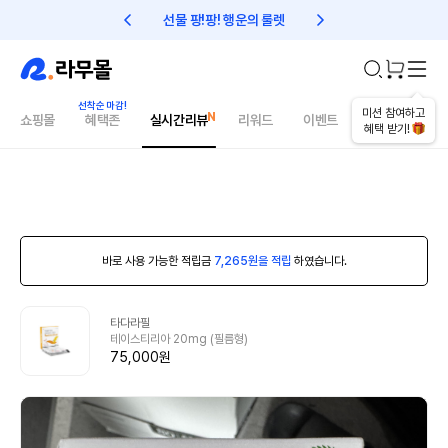
선물 팡!팡! 행운의 룰렛
친구초대 1만원 리워드!
미션 참여하고
쇼핑몰
혜택존
실시간리뷰
리워드
이벤트
건강매거진
혜택 받기!
바로 사용 가능한 적립금
7,265원을 적립
하였습니다.
타다라필
테이스티리아 20mg (필름형)
75,000원