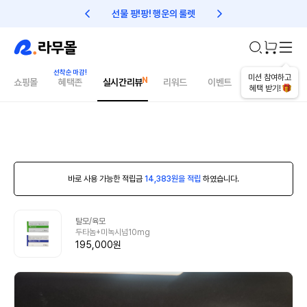
선물 팡!팡! 행운의 룰렛
친구초대 1만원 리워드!
미션 참여하고
쇼핑몰
혜택존
실시간리뷰
리워드
이벤트
건강매거진
혜택 받기!
바로 사용 가능한 적립금
14,383원을 적립
하였습니다.
탈모/육모
두타놈+미녹시넘10mg
195,000원