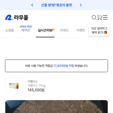
선물 팡!팡! 행운의 룰렛
친구초대 1만원 리워드!
미션 참여하고
쇼핑몰
혜택존
실시간리뷰
리워드
이벤트
건강매거진
혜택 받기!
바로 사용 가능한 적립금
17,835원을 적립
하였습니다.
리벨서스
리벨서스 7mg
145,000원