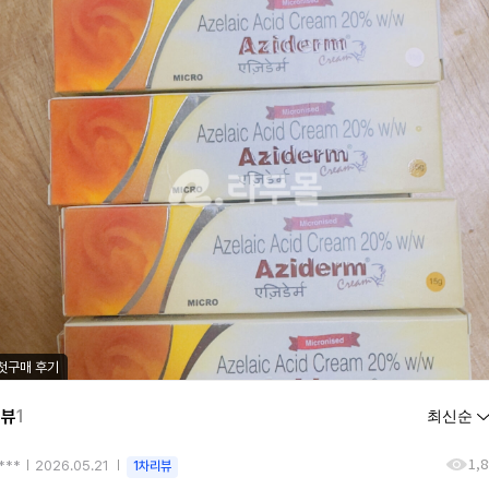
첫구매 후기
리뷰
1
1,
i***
2026.05.21
1차리뷰