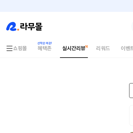
쇼핑몰
혜택존
실시간리뷰
리워드
이벤