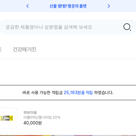
선물 팡!팡! 행운의 룰렛
친구초대 
트
건강매거진
바로 사용 가능한 적립금
25,193원을 적립
하였습니다.
피부/미용
아젤라익산젤 아지덤 20%
40,000원