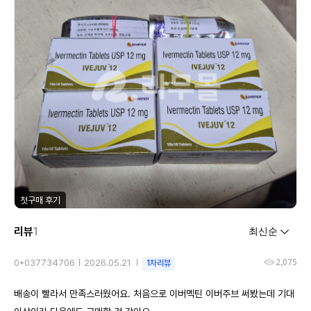
첫구매 후기
리뷰
1
2,075
0*037734706
2026.05.21
1차리뷰
배송이 빨라서 만족스러웠어요. 처음으로 이버멕틴 이버주브 써봤는데 기대