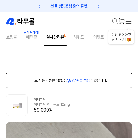
선물 팡!팡! 행운의 룰렛
친구초대 1만원 리워드!
미션 참여하고
쇼핑몰
혜택존
실시간리뷰
리워드
이벤트
건강매거진
혜택 받기!
바로 사용 가능한 적립금
7,877원을 적립
하였습니다.
이버멕틴
이버멕틴 이버주브 12mg
59,000원