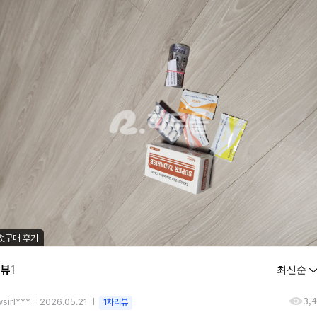
첫구매 후기
리뷰
1
3,
sirl***
2026.05.21
1차리뷰