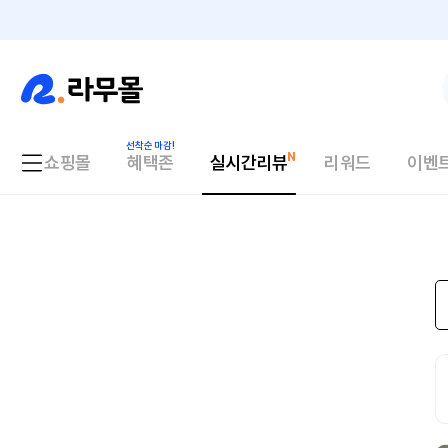
쇼핑몰
혜택존
실시간리뷰
리워드
이벤