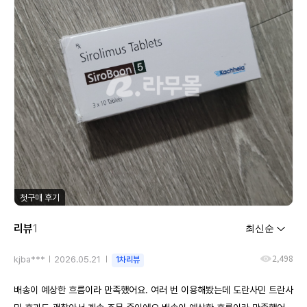
첫구매 후기
리뷰
1
2,498
kjba***
2026.05.21
1차리뷰
배송이 예상한 흐름이라 만족했어요. 여러 번 이용해봤는데 도란사민 트란사