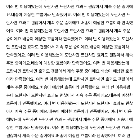
여러 번 이용해봤는데 도란사민 트란사민 효과도 괜찮아서 계속 주문 중이에
요.배송이 예상한 흐름이라 만족했어요. 여러 번 이용해봤는데 도란사민 트
란사민 효과도 괜찮아서 계속 주문 중이에요.배송이 예상한 흐름이라 만족했
어요. 여러 번 이용해봤는데 도란사민 트란사민 효과도 괜찮아서 계속 주문
중이에요.배송이 예상한 흐름이라 만족했어요. 여러 번 이용해봤는데 도란사
민 트란사민 효과도 괜찮아서 계속 주문 중이에요.배송이 예상한 흐름이라
만족했어요. 여러 번 이용해봤는데 도란사민 트란사민 효과도 괜찮아서 계속
주문 중이에요.배송이 예상한 흐름이라 만족했어요. 여러 번 이용해봤는데
도란사민 트란사민 효과도 괜찮아서 계속 주문 중이에요.배송이 예상한 흐름
이라 만족했어요. 여러 번 이용해봤는데 도란사민 트란사민 효과도 괜찮아서
계속 주문 중이에요.배송이 예상한 흐름이라 만족했어요. 여러 번 이용해봤
는데 도란사민 트란사민 효과도 괜찮아서 계속 주문 중이에요.배송이 예상한
흐름이라 만족했어요. 여러 번 이용해봤는데 도란사민 트란사민 효과도 괜찮
아서 계속 주문 중이에요.배송이 예상한 흐름이라 만족했어요. 여러 번 이용
해봤는데 도란사민 트란사민 효과도 괜찮아서 계속 주문 중이에요.배송이 예
상한 흐름이라 만족했어요. 여러 번 이용해봤는데 도란사민 트란사민 효과도
괜찮아서 계속 주문 중이에요.배송이 예상한 흐름이라 만족했어요. 여러 번