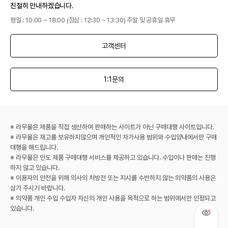
친절히 안내하겠습니다.
평일 : 10:00 ~ 18:00 (점심 : 12:30 ~ 13:30) 주말 및 공휴일 휴무
고객센터
1:1문의
※ 라무몰은 제품을 직접 생산하여 판매하는 사이트가 아닌 구매대행 사이트입니다.
※ 라무몰은 재고를 보유하지않으며 개인적인 자가사용 범위와 수입양내에서만 구매
대행을 해드립니다.
※ 라무몰은 인도 제품 구매대행 서비스를 제공하고 있습니다. 수입이나 판매는 진행
하지 않고 있습니다.
※ 이용자의 안전을 위해 의사의 처방전 또는 지시를 수반하지 않는 의약품의 사용은
삼가 주시기 바랍니다.
※ 의약품 개인 수입 수입자 자신의 개인 사용을 목적으로 하는 범위에서만 인정되고
있습니다.