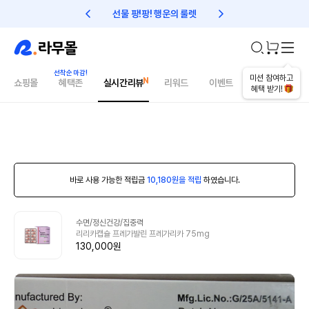
선물 팡!팡! 행운의 룰렛
친구초대 1만원 리워드!
미션 참여하고
쇼핑몰
혜택존
실시간리뷰
리워드
이벤트
건강매거진
혜택 받기!
바로 사용 가능한 적립금
10,180원을 적립
하였습니다.
수면/정신건강/집중력
리리카캡슐 프레가발린 프레가리카 75mg
130,000원