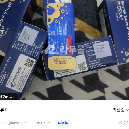
첫구매 후기
리뷰
1
2,
ar1su@naver.***
2026.05.22
1차리뷰