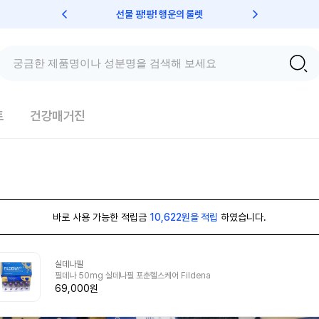
선물 팡!팡! 행운의 룰렛
친구초대 
트
건강매거진
바로 사용 가능한 적립금
10,622원을 적립
하였습니다.
실데나필
필데나 50mg 실데나필 포춘헬스케어 Fildena
69,000원