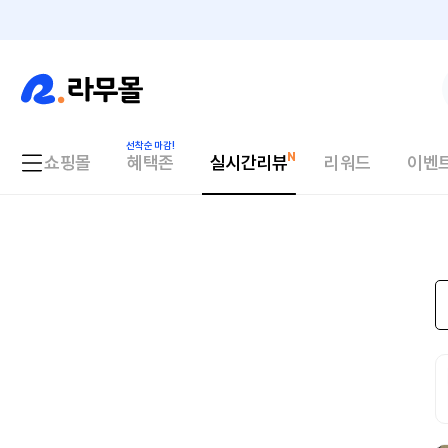
쇼핑몰
혜택존
실시간리뷰
리워드
이벤