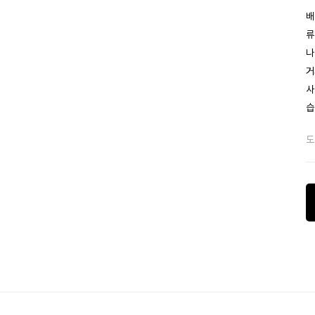
배
류
나
거
사
습
도