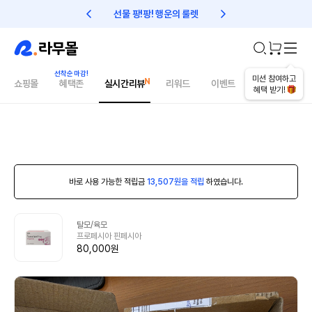
선물 팡!팡! 행운의 룰렛
친구초대 1만원 리워드!
미션 참여하고
쇼핑몰
혜택존
실시간리뷰
리워드
이벤트
건강매거진
혜택 받기!
바로 사용 가능한 적립금
13,507원을 적립
하였습니다.
탈모/육모
프로페시아 핀페시아
80,000원