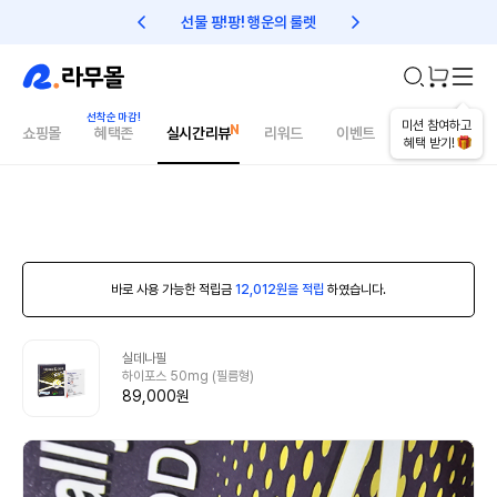
선물 팡!팡! 행운의 룰렛
친구초대 1만원 리워드!
미션 참여하고
쇼핑몰
혜택존
실시간리뷰
리워드
이벤트
건강매거진
혜택 받기!
바로 사용 가능한 적립금
12,012원을 적립
하였습니다.
실데나필
하이포스 50mg (필름형)
89,000원