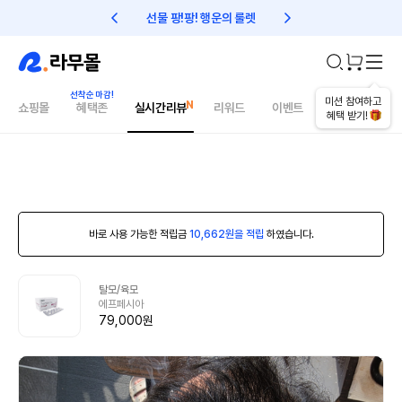
선물 팡!팡! 행운의 룰렛
친구초대 1만원 리워드!
미션 참여하고
쇼핑몰
혜택존
실시간리뷰
리워드
이벤트
건강매거진
혜택 받기!
바로 사용 가능한 적립금
10,662원을 적립
하였습니다.
탈모/육모
에프페시아
79,000원