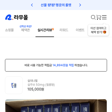
선물 팡!팡! 행운의 룰렛
친구초대 1만원 리워드!
미션 참여하고
쇼핑몰
혜택존
실시간리뷰
리워드
이벤트
건강매거진
혜택 받기!
바로 사용 가능한 적립금
14,894원을 적립
하였습니다.
실데나필
실주브 50mg (필름형)
105,000원