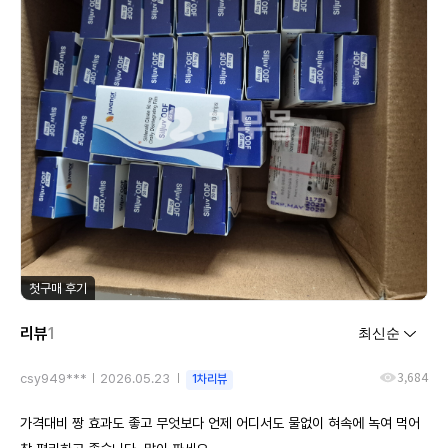
첫구매 후기
리뷰
1
3,684
csy949***
2026.05.23
1차리뷰
가격대비 짱 효과도 좋고 무엇보다 언제 어디서도 물없이 혀속에 녹여 먹어