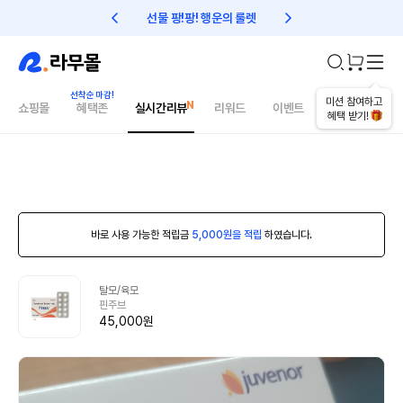
선물 팡!팡! 행운의 룰렛
친구초대 1만원 리워드!
미션 참여하고
쇼핑몰
혜택존
실시간리뷰
리워드
이벤트
건강매거진
혜택 받기!
바로 사용 가능한 적립금
5,000원을 적립
하였습니다.
탈모/육모
핀주브
45,000원