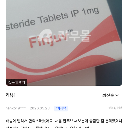
첫구매 후기
리뷰
1
4,196
hanko19***
2026.05.23
1차리뷰
배송이 빨라서 만족스러웠어요. 처음 핀주브 써보는데 궁금한 점 문의했더니