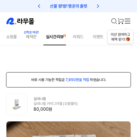
선물 팡!팡! 행운의 룰렛
친구초대 1만원 리워드!
미션 참여하고
쇼핑몰
혜택존
실시간리뷰
리워드
이벤트
건강매거진
혜택 받기!
바로 사용 가능한 적립금
7,850원을 적립
하였습니다.
실데나필
실데나필 카마그라젤 (오랄젤리)
80,000원