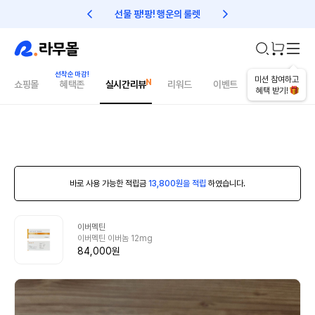
선물 팡!팡! 행운의 룰렛
친구초대 1만원 리워드!
미션 참여하고
쇼핑몰
혜택존
실시간리뷰
리워드
이벤트
건강매거진
혜택 받기!
바로 사용 가능한 적립금
13,800원을 적립
하였습니다.
이버멕틴
이버멕틴 이버놈 12mg
84,000원