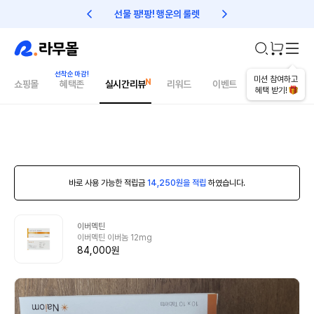
선물 팡!팡! 행운의 룰렛
친구초대 1만원 리워드!
미션 참여하고
쇼핑몰
혜택존
실시간리뷰
리워드
이벤트
건강매거진
혜택 받기!
바로 사용 가능한 적립금
14,250원을 적립
하였습니다.
이버멕틴
이버멕틴 이버놈 12mg
84,000원