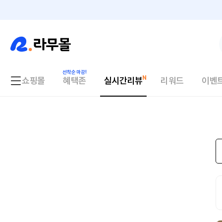
쇼핑몰
혜택존
실시간리뷰
리워드
이벤