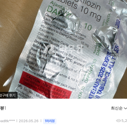
첫구매 후기
리뷰
1
5,
oadltk***
2026.05.26
1차리뷰