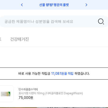
선물 팡!팡! 행운의 룰렛
친구초대 
트
건강매거진
바로 사용 가능한 적립금
11,081원을 적립
하였습니다.
탄수화물흡수억제
포시가정 다판타 10mg (다파글리플로진 Dapagliflozin)
75,000원