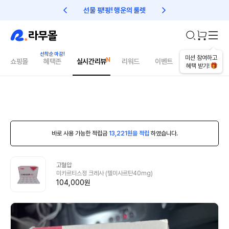
선물 팡!팡! 행운의 룰렛
친구초대 1만원 리워드!
미션 참여하고
쇼핑몰
혜택존
실시간리뷰
리워드
이벤트
건강매거진
혜택 받기!
바로 사용 가능한 적립금
13,221원을 적립
하였습니다.
고혈압
미카르티스정 크레사 (텔미사르탄40mg)
104,000원