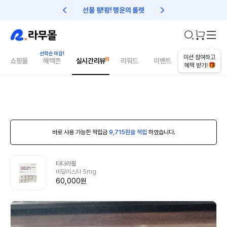
선물 팡!팡! 행운의 룰렛
친구초대 1만원 리워드!
미션 참여하고
쇼핑몰
혜택존
실시간리뷰
리워드
이벤트
건강매거진
혜택 받기!
바로 사용 가능한 적립금
9,715원을 적립
하였습니다.
타다라필
비달리스타 5mg
60,000원