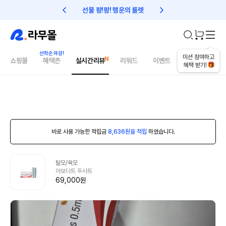
선물 팡!팡! 행운의 룰렛
친구초대 1만원 리워드!
미션 참여하고
쇼핑몰
혜택존
실시간리뷰
리워드
이벤트
건강매거진
혜택 받기!
바로 사용 가능한 적립금
8,636원을 적립
하였습니다.
탈모/육모
아보다트 두사트
69,000원