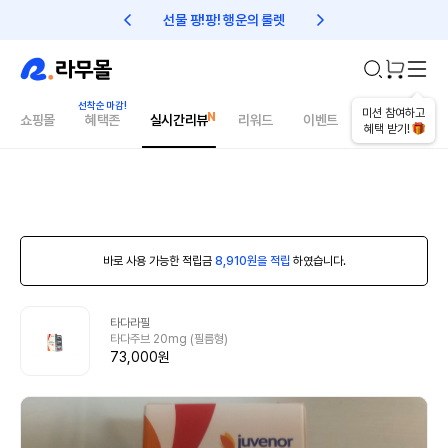
선물 팡!팡! 행운의 룰렛
친구초대 1만원 리워드!
미션 참여하고
쇼핑몰
혜택존
실시간리뷰
리워드
이벤트
건강매거진
혜택 받기!
바로 사용 가능한 적립금
8,910원을 적립
하였습니다.
타다라필
타다주브 20mg (필름형)
73,000원