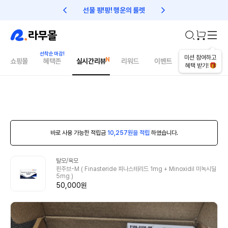
선물 팡!팡! 행운의 룰렛
친구초대 1만원 리워드!
미션 참여하고
쇼핑몰
혜택존
실시간리뷰
리워드
이벤트
건강매거진
혜택 받기!
바로 사용 가능한 적립금
10,257원을 적립
하였습니다.
탈모/육모
핀주브-M ( Finasteride 피나스테리드 1mg + Minoxidil 미녹시딜
5mg )
50,000원