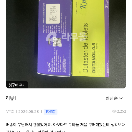
첫구매 후기
리뷰
1
2,252
우*희
2026.05.28
1차리뷰
배송이 무난해서 괜찮았어요. 아보다트 두타놀 처음 구매해봤는데 생각보다