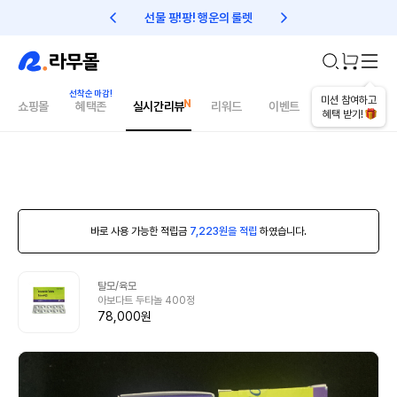
선물 팡!팡! 행운의 룰렛
친구초대 1만원 리워드!
미션 참여하고
쇼핑몰
혜택존
실시간리뷰
리워드
이벤트
건강매거진
혜택 받기!
바로 사용 가능한 적립금
7,223원을 적립
하였습니다.
탈모/육모
아보다트 두타놀 400정
78,000원